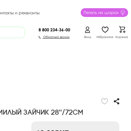
Печать на шарах
онтакты и реквизиты
8 800
234-36-00
Обратный звонок
Вход
Избранное
Корзина
Милый зайчик 28''/72см