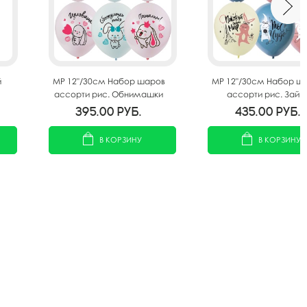
й
MP 12"/30см Набор шаров
MP 12"/30см Набор ш
ассорти рис. Обнимашки
ассорти рис. Зайк
25шт
Пожелания 25шт
395.00
руб.
435.00
руб.
В КОРЗИНУ
В КОРЗИНУ