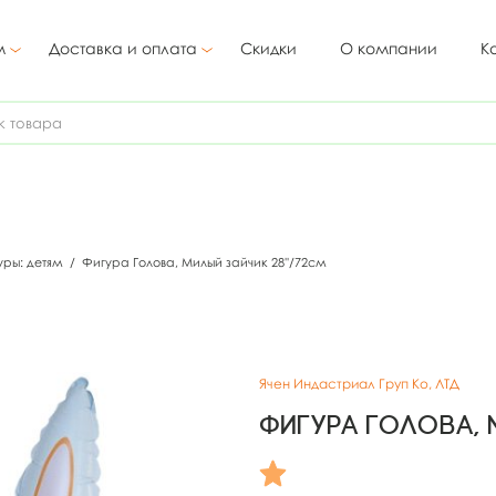
м
Доставка и оплата
Скидки
О компании
К
уры: детям
/
Фигура Голова, Милый зайчик 28''/72см
Ячен Индастриал Груп Ко, ЛТД
Фигура Голова, 