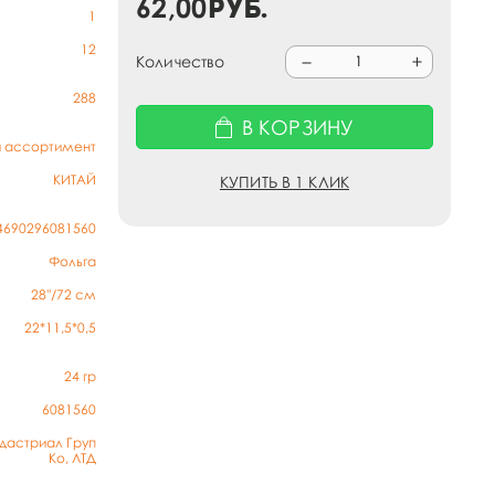
62,00
руб.
1
12
Количество
288
В КОРЗИНУ
й ассортимент
КИТАЙ
КУПИТЬ В 1 КЛИК
4690296081560
Фольга
28''/72 см
22*11,5*0,5
24
гр
6081560
дастриал Груп
Ко, ЛТД