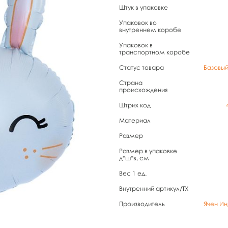
Штук в упаковке
Упаковок во
внутреннем коробе
Упаковок в
транспортном коробе
Статус товара
Базовы
Страна
происхождения
Штрих код
Материал
Размер
Размер в упаковке
д*ш*в, см
Вес 1 ед.
Внутренний артикул/TX
Производитель
Ячен Ин