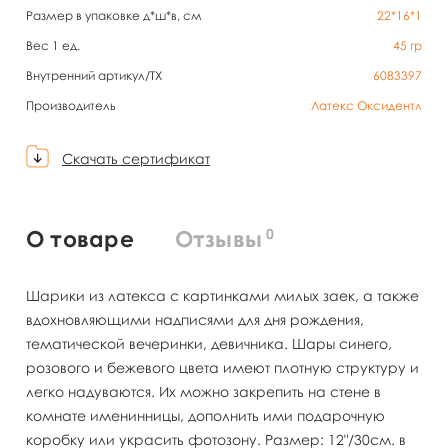
Размер в упаковке д*ш*в, см
22*16*1
Вес 1 ед.
45
гр
Внутренний артикул/TX
6083397
Производитель
Латекс Оксидентл
Скачать сертификат
0
О товаре
Отзывы
Шарики из латекса с картинками милых заек, а также
вдохновляющими надписями для дня рождения,
тематической вечеринки, девичника. Шары синего,
розового и бежевого цвета имеют плотную структуру и
легко надуваются. Их можно закрепить на стене в
комнате именинницы, дополнить ими подарочную
коробку или украсить фотозону. Размер: 12"/30см. в