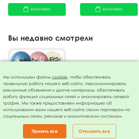
В КОРЗИНУ
В КОРЗИНУ
Вы недавно смотрели
Мы используем файлы
cookies
, чтобы обеспечивать
правильную работу нашего веб-сайта, персонализировать
рекламные объявления и другие материалы, обеспечивать
работу функций социальных сетей и анализировать сетевой
трафик. Мы также предоставляем информацию об
использовании вами нашего веб-сайта своим партнерам по
Воздушные шары ассорти
социальным сетям, рекламе и аналитическим системам.
рис. Зайки Пожелания 25шт
12"/30см
435.00
руб.
Принять все
Отклонить все
В КОРЗИНУ