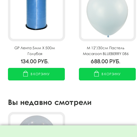
GP Лента 5мм X 500м
M 12"/30см Пастель
Голубая
Macaroon BLUEBERRY 086
100шт
134.00
руб.
688.00
руб.
В КОРЗИНУ
В КОРЗИНУ
Вы недавно смотрели