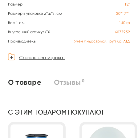
Размер
12"
Размер в упаковке д*ш*в, см
20*17*1
Вес 1 ед.
140
гр
Внутренний артикул/TX
6077952
Производитель
Ячен Индастриал Груп Ко, ЛТД
Скачать сертификат
0
О товаре
Отзывы
С этим товаром покупают