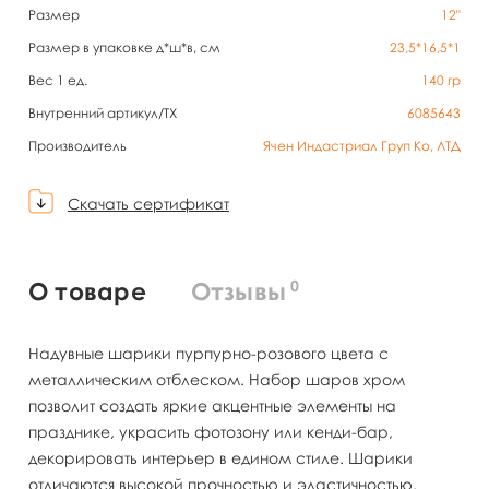
Размер
12"
Размер в упаковке д*ш*в, см
23,5*16,5*1
Вес 1 ед.
140
гр
Внутренний артикул/TX
6085643
Производитель
Ячен Индастриал Груп Ко, ЛТД
Скачать сертификат
0
О товаре
Отзывы
Надувные шарики пурпурно-розового цвета с
металлическим отблеском. Набор шаров хром
позволит создать яркие акцентные элементы на
празднике, украсить фотозону или кенди-бар,
декорировать интерьер в едином стиле. Шарики
отличаются высокой прочностью и эластичностью.