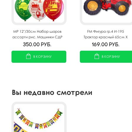
MP 12"/30см Набор шаров
FM Фигура гр.4 И-195
ассорти рис. Машинки СДР
Трактор красный 65см Х
25шт
93см
350.00
руб.
169.00
руб.
В КОРЗИНУ
В КОРЗИНУ
Вы недавно смотрели