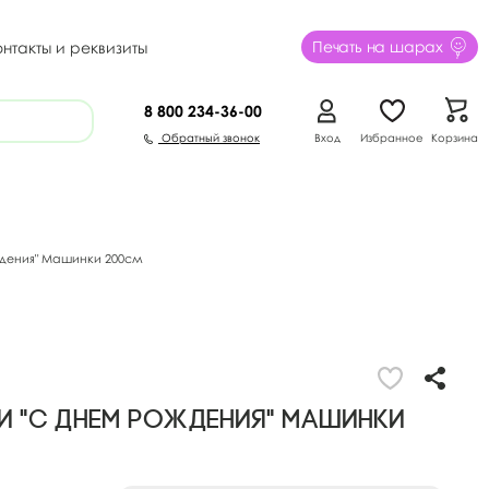
Печать на шарах
онтакты и реквизиты
8 800
234-36-00
Обратный звонок
Вход
Избранное
Корзина
дения" Машинки 200см
и "С Днем Рождения" Машинки