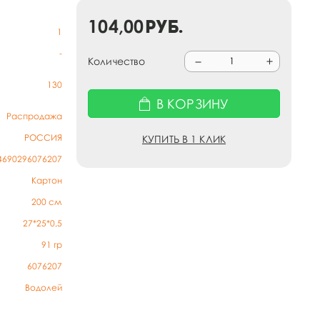
104,00
руб.
1
-
Количество
130
В КОРЗИНУ
Распродажа
РОССИЯ
КУПИТЬ В 1 КЛИК
4690296076207
Картон
200 см
27*25*0,5
91
гр
6076207
Водолей