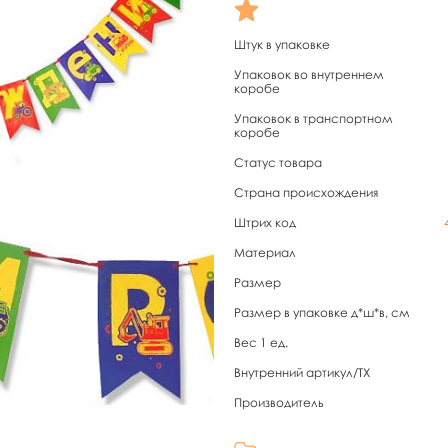
Штук в упаковке
Упаковок во внутреннем
коробе
Упаковок в транспортном
коробе
Статус товара
Страна происхождения
Штрих код
Материал
Размер
Размер в упаковке д*ш*в, см
Вес 1 ед.
Внутренний артикул/TX
Производитель