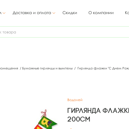
м
Доставка и оплата
Скидки
О компании
К
 помещения
/
Бумажные гирлянды и вымпелы
/
Гирлянда флажки "С Днем Рож
Водолей
Гирлянда флажк
200см