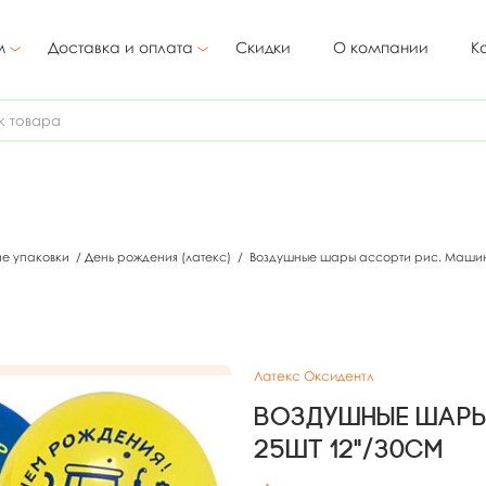
м
Доставка и оплата
Скидки
О компании
К
ие упаковки
/
День рождения (латекс)
/
Воздушные шары ассорти рис. Машин
Латекс Оксидентл
Воздушные шары
25шт 12"/30см