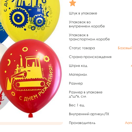
Штук в упаковке
Упаковок во
внутреннем коробе
Упаковок в
транспортном коробе
Статус товара
Базовы
Страна происхождения
Штрих код
Материал
Размер
Размер в упаковке
д*ш*в, см
Вес 1 ед.
Внутренний артикул/TX
Производитель
Лат