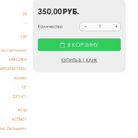
350,00
руб.
25
-
Количество
120
В КОРЗИНУ
й ассортимент
МЕКСИКА
КУПИТЬ В 1 КЛИК
4690296075651
Латекс
12"
22*16*1
45
гр
6075651
екс Оксидентл