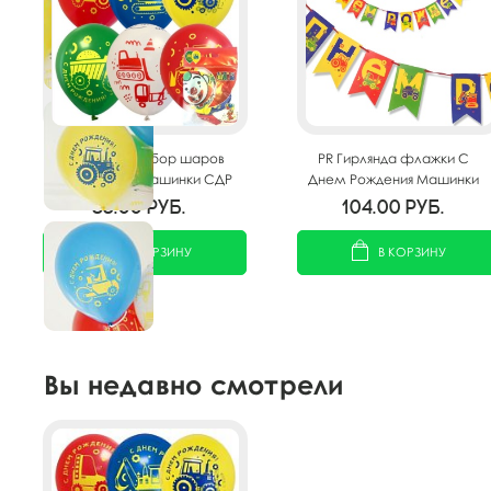
M 12"/30см Набор шаров
PR Гирлянда флажки С
ассорти рис. Машинки СДР
Днем Рождения Машинки
5шт
200см
83.00
руб.
104.00
руб.
В КОРЗИНУ
В КОРЗИНУ
Вы недавно смотрели