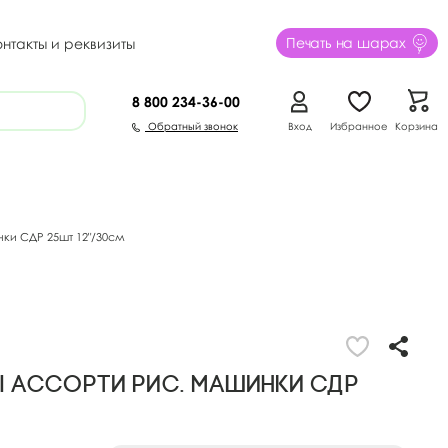
Печать на шарах
онтакты и реквизиты
8 800
234-36-00
Обратный звонок
Вход
Избранное
Корзина
ки СДР 25шт 12"/30см
 ассорти рис. Машинки СДР