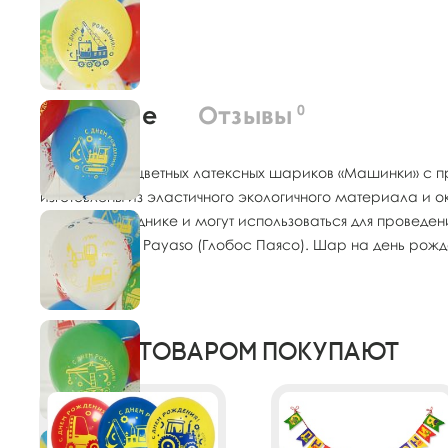
О товаре
Отзывы
0
Набор разноцветных латексных шариков «Машинки» с пр
изготовлены из эластичного экологичного материала и 
детском празднике и могут использоваться для проведен
Бренд: Globos Payaso (Глобос Паясо). Шар на день рож
С этим товаром покупают