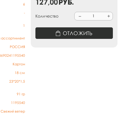
127,00
руб.
6
-
Количество
1
ОТЛОЖИТЬ
й ассортимент
РОССИЯ
4690241195540
Картон
18 см
23*20*1,5
91
гр
1195540
Свежий ветер