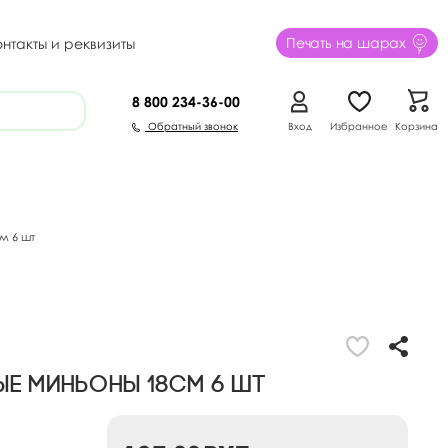
Печать на шарах
онтакты и реквизиты
8 800
234-36-00
Обратный звонок
Вход
Избранное
Корзина
м 6 шт
е Миньоны 18см 6 шт