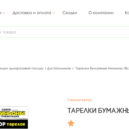
м
Доставка и оплата
Скидки
О компании
К
екции одноразовой посуды
/
Для Мальчиков
/
Тарелки бумажные Миньоны 18с
Свежий ветер
Тарелки бумажны