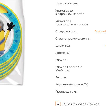
Штук в упаковке
Упаковок во
внутреннем коробе
Упаковок в
транспортном коробе
Статус товара
Базовы
Страна происхождения
Штрих код
Материал
Размер
Размер в упаковке
д*ш*в, см
Вес 1 ед.
Внутренний артикул/TX
Производитель
Скачать сертификат