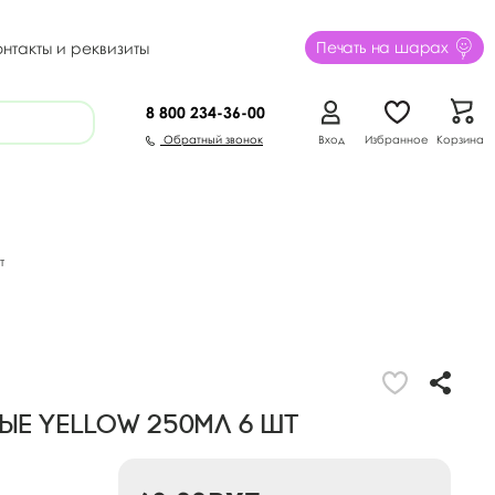
Печать на шарах
онтакты и реквизиты
8 800
234-36-00
Обратный звонок
Вход
Избранное
Корзина
т
е Yellow 250мл 6 шт