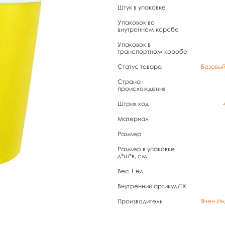
Штук в упаковке
Упаковок во
внутреннем коробе
Упаковок в
транспортном коробе
Статус товара
Базовы
Страна
происхождения
Штрих код
Материал
Размер
Размер в упаковке
д*ш*в, см
Вес 1 ед.
Внутренний артикул/TX
Производитель
Ячен Ин