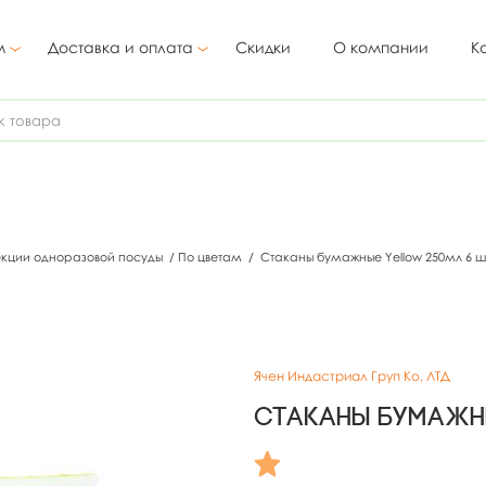
м
Доставка и оплата
Скидки
О компании
К
екции одноразовой посуды
/
По цветам
/
Стаканы бумажные Yellow 250мл 6 ш
Ячен Индастриал Груп Ко, ЛТД
Стаканы бумажны