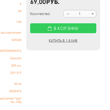
69,00
руб.
6
24
Количество
144
В КОРЗИНУ
й ассортимент
КИТАЙ
КУПИТЬ В 1 КЛИК
4690296056476
Бумага
250 мл
23*13*7
46
гр
6056476
дастриал Груп
Ко, ЛТД