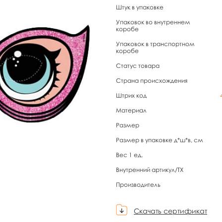
Штук в упаковке
Упаковок во внутреннем
коробе
Упаковок в транспортном
коробе
Статус товара
Страна происхождения
Штрих код
Материал
Размер
Размер в упаковке д*ш*в, см
Вес 1 ед.
Внутренний артикул/TX
Производитель
Скачать сертификат