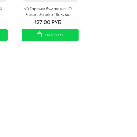
OL
ND Тарелки бумажные LOL
т
Present Surprise 18см 6шт
127.00
руб.
В КОРЗИНУ