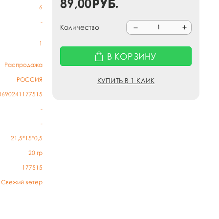
89,00
руб.
6
-
Количество
1
В КОРЗИНУ
Распродажа
РОССИЯ
КУПИТЬ В 1 КЛИК
4690241177515
-
-
21,5*15*0,5
20
гр
177515
Свежий ветер