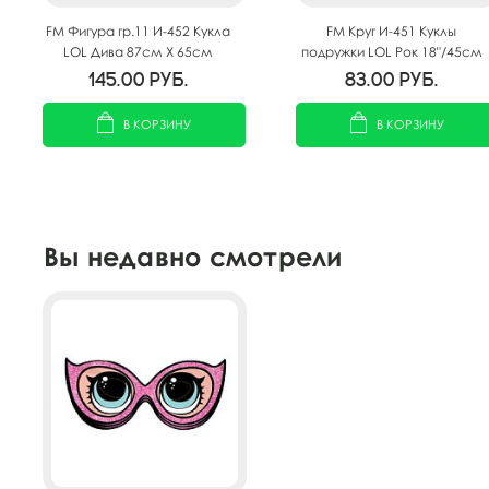
FM Фигура гр.11 И-452 Кукла
FM Круг И-451 Куклы
LOL Дива 87см X 65см
подружки LOL Рок 18"/45см
145.00
руб.
83.00
руб.
В КОРЗИНУ
В КОРЗИНУ
Вы недавно смотрели