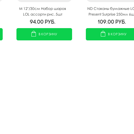
M 12"/30см Набор шаров
ND Стаканы бумажные L
LOL ассорти рис. 5шт
Present Surprise 250мл 6ш
94.00
руб.
109.00
руб.
В КОРЗИНУ
В КОРЗИНУ