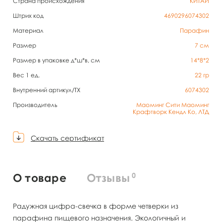
Страна происхождения
КИТАЙ
Штрих код
4690296074302
Материал
Парафин
Размер
7 см
Размер в упаковке д*ш*в, см
14*8*2
Вес 1 ед.
22
гр
Внутренний артикул/TX
6074302
Производитель
Маоминг Сити Маоминг
Крафтворк Кендл Ко, ЛТД
Скачать сертификат
0
О товаре
Отзывы
Радужная цифра-свечка в форме четверки из
парафина пищевого назначения. Экологичный и