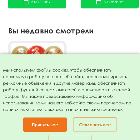
В КОРЗИНУ
В КОРЗИНУ
Вы недавно смотрели
Мы используем файлы
cookies
, чтобы обеспечивать
правильную работу нашего веб-сайта, персонализировать
рекламные объявления и другие материалы, обеспечивать
работу функций социальных сетей и анализировать сетевой
трафик. Мы также предоставляем информацию об
использовании вами нашего веб-сайта своим партнерам по
Воздушные шары ассорти
социальным сетям, рекламе и аналитическим системам.
рис. Русские Народные
женские 25шт 12"/30см
350.00
руб.
Принять все
Отклонить все
В КОРЗИНУ