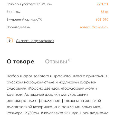
Размер в упаковке д*ш*в, см
22*16*1
Вес 1 ед.
85
гр
Внутренний артикул/TX
6081010
Производитель
Латекс Оксидентл
Скачать сертификат
0
О товаре
Отзывы
Набор шаров золотого и красного цвета с принтами в
русском народном стиле и надписями «Барыня-
сударыня», «Красна девица», «Государыня моя» и
другими. Латексные шарики для украшения
интерьера или оформления фотозоны на женской
тематической вечеринке, дне рождения, девичнике.
Размер: 12"/30см. В комплекте 25 штук. Производитель: