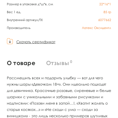
Размер в упаковке д*ш*в, см
22*16*1
Вес 1 ед.
85
гр
Внутренний артикул/TX
6077662
Производитель
Латекс Оксидентл
Скачать сертификат
0
О товаре
Отзывы
Рассмешить всех и подарить улыбку — вот для чего
нужны шары «Девочкам 18+». Они идеально подходят
для девичника. Красочные розовые, сиреневые и белые
шарики с уникальными и забавными рисунками и
надписями: «Позови меня в запой…!, «Хватит жалеть о
старых косяках...» и «Не сходи с ума — сходи за
винишком» - это лишь несколько примеров шутливых