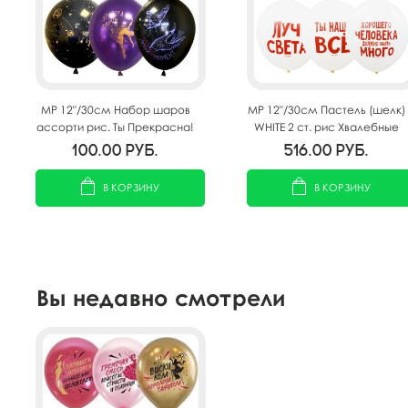
MP 12"/30см Набор шаров
MP 12"/30см Пастель (шелк)
ассорти рис. Ты Прекрасна!
WHITE 2 ст. рис Хвалебные
25шт
шарики 50шт
100.00
руб.
516.00
руб.
В КОРЗИНУ
В КОРЗИНУ
Вы недавно смотрели