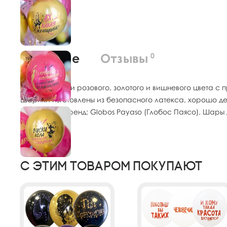
О товаре
Отзывы
0
Шары ассорти розового, золотого и вишневого цвета с
Шарики изготовлены из безопасного латекса, хорошо де
Occidental. Бренд: Globos Payaso (Глобос Паясо). Шар
С этим товаром покупают