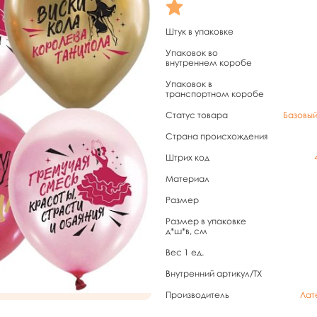
Штук в упаковке
Упаковок во
внутреннем коробе
Упаковок в
транспортном коробе
Статус товара
Базовы
Страна происхождения
Штрих код
Материал
Размер
Размер в упаковке
д*ш*в, см
Вес 1 ед.
Внутренний артикул/TX
Производитель
Лат