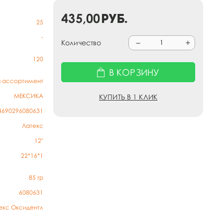
435,00
руб.
25
-
Количество
120
В КОРЗИНУ
й ассортимент
МЕКСИКА
КУПИТЬ В 1 КЛИК
4690296080631
Латекс
12"
22*16*1
85
гр
6080631
екс Оксидентл