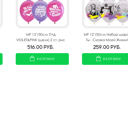
MP 12"/30см П+Д
MP 12"/30см Набор шар
VIOLET&PINK (шелк) 2 ст. рис
Ты - Сказка Моей Жизни!
Для Истинной Леди 50шт
ассорти рис. 25шт
516.00
руб.
259.00
руб.
В КОРЗИНУ
В КОРЗИНУ