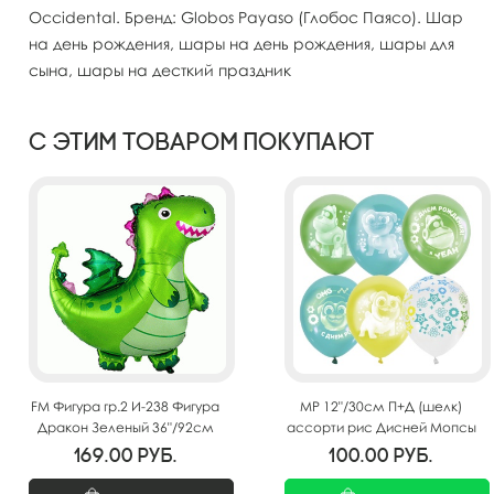
Occidental. Бренд: Globos Payaso (Глобос Паясо). Шар
на день рождения, шары на день рождения, шары для
сына, шары на десткий праздник
С этим товаром покупают
FM Фигура гр.2 И-238 Фигура
MP 12"/30см П+Д (шелк)
Дракон Зеленый 36"/92см
ассорти рис Дисней Мопсы
для мальчиков СДР 25шт
169.00
руб.
100.00
руб.