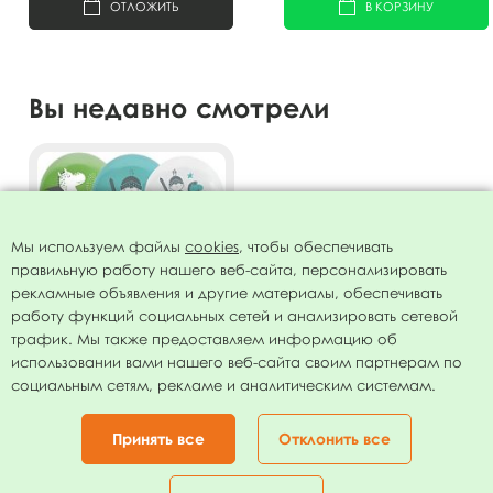
ОТЛОЖИТЬ
В КОРЗИНУ
Вы недавно смотрели
Мы используем файлы
cookies
, чтобы обеспечивать
правильную работу нашего веб-сайта, персонализировать
рекламные объявления и другие материалы, обеспечивать
работу функций социальных сетей и анализировать сетевой
трафик. Мы также предоставляем информацию об
использовании вами нашего веб-сайта своим партнерам по
Воздушные шары ассорти 2
социальным сетям, рекламе и аналитическим системам.
ст. рис. Сыночку 25шт
12"/30см
395.00
руб.
Принять все
Отклонить все
В КОРЗИНУ