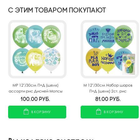
С этим товаром покупают
MP 12"/30см П+Д (шелк)
M 12"/30см Набор шаров
ассорти рис Дисней Мопсы
П+Д (шелк) 2ст. рис
для мальчиков СДР 25шт
Хвалебные для мальчиков
100.00
руб.
81.00
руб.
5шт
В КОРЗИНУ
В КОРЗИНУ