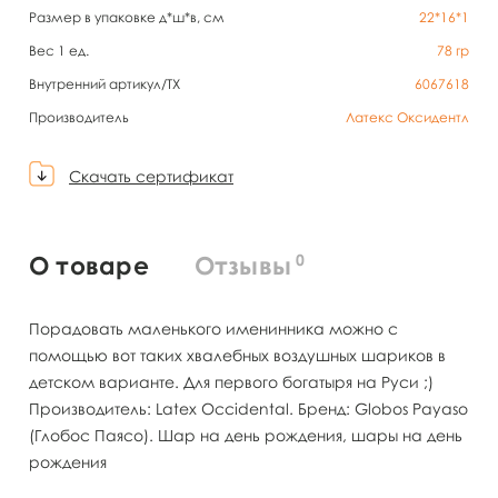
Размер в упаковке д*ш*в, см
22*16*1
Вес 1 ед.
78
гр
Внутренний артикул/TX
6067618
Производитель
Латекс Оксидентл
Скачать сертификат
0
О товаре
Отзывы
Порадовать маленького именинника можно с
помощью вот таких хвалебных воздушных шариков в
детском варианте. Для первого богатыря на Руси ;)
Производитель: Latex Occidental. Бренд: Globos Payaso
(Глобос Паясо). Шар на день рождения, шары на день
рождения