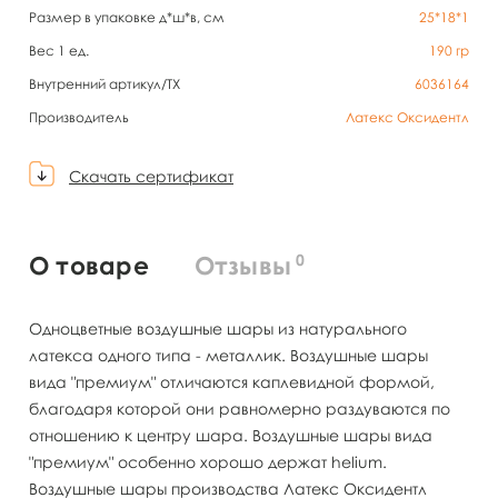
Размер в упаковке д*ш*в, см
25*18*1
Вес 1 ед.
190
гр
Внутренний артикул/TX
6036164
Производитель
Латекс Оксидентл
Скачать сертификат
0
О товаре
Отзывы
Одноцветные воздушные шары из натурального
латекса одного типа - металлик. Воздушные шары
вида "премиум" отличаются каплевидной формой,
благодаря которой они равномерно раздуваются по
отношению к центру шара. Воздушные шары вида
"премиум" особенно хорошо держат helium.
Воздушные шары производства Латекс Оксидентл