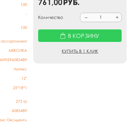
761,00
руб.
100
-
Количество
100
В КОРЗИНУ
й ассортимент
МЕКСИКА
КУПИТЬ В 1 КЛИК
4690296083489
Латекс
12"
25*18*1
272
гр
6083489
екс Оксидентл