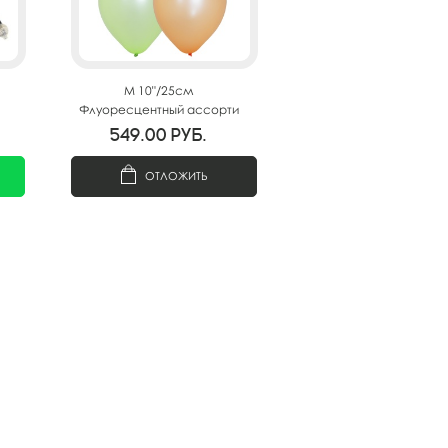
M 10"/25см
Флуоресцентный ассорти
100шт
549.00
руб.
ОТЛОЖИТЬ