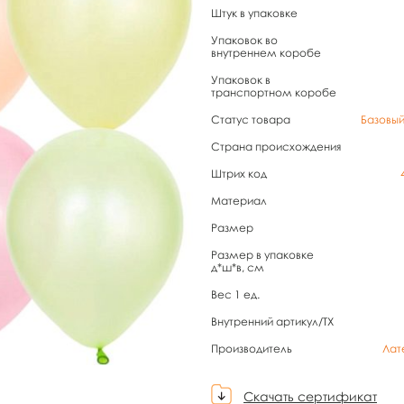
Штук в упаковке
Упаковок во
внутреннем коробе
Упаковок в
транспортном коробе
Статус товара
Базовы
Страна происхождения
Штрих код
Материал
Размер
Размер в упаковке
д*ш*в, см
Вес 1 ед.
Внутренний артикул/TX
Производитель
Лат
Скачать сертификат