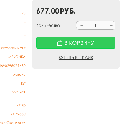
677,00
руб.
25
-
Количество
-
В КОРЗИНУ
й ассортимент
МЕКСИКА
КУПИТЬ В 1 КЛИК
4690296079680
Латекс
12"
22*16*1
60
гр
6079680
екс Оксидентл