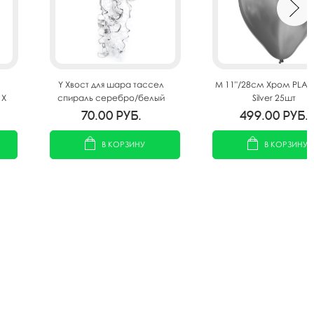
Y Хвост для шара тассел
M 11"/28см Хром PLAT
 X
спираль серебро/белый
Silver 25шт
100см
70.00
руб.
499.00
руб.
В КОРЗИНУ
В КОРЗИНУ