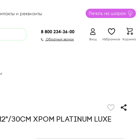
Печать на шарах
онтакты и реквизиты
8 800
234-36-00
Обратный звонок
Вход
Избранное
Корзина
шт
2"/30см Хром Platinum Luxe