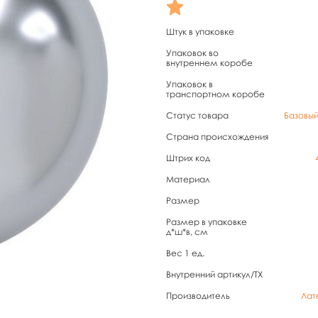
Штук в упаковке
Упаковок во
внутреннем коробе
Упаковок в
транспортном коробе
Статус товара
Базовы
Страна происхождения
Штрих код
Материал
Размер
Размер в упаковке
д*ш*в, см
Вес 1 ед.
Внутренний артикул/TX
Производитель
Лат