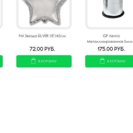
FM Звезда SILVER 18"/45см
GP Лента
Металлизированная 5мм
250м Серебро
72.00
руб.
175.00
руб.
В КОРЗИНУ
В КОРЗИНУ