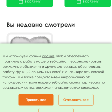
В КОРЗИНУ
В КОРЗИНУ
Вы недавно смотрели
Мы используем файлы
cookies
, чтобы обеспечивать
правильную работу нашего веб-сайта, персонализировать
рекламные объявления и другие материалы, обеспечивать
работу функций социальных сетей и анализировать сетевой
трафик. Мы также предоставляем информацию об
использовании вами нашего веб-сайта своим партнерам по
Сердце SILVER 18"/45 см
социальным сетям, рекламе и аналитическим системам.
фольгированный шар
72.00
руб.
Принять все
Отклонить все
В КОРЗИНУ