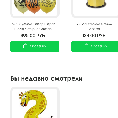
MP 12"/30см Набор шаров
GP Лента 5мм X 500м
(шелк) 5 ст. рис Сафари
Желтая
25шт
395.00
руб.
134.00
руб.
В КОРЗИНУ
В КОРЗИНУ
Вы недавно смотрели