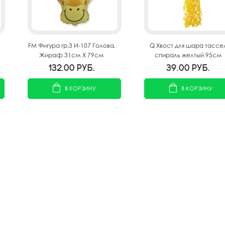
FM Фигура гр.3 И-107 Голова,
Q Хвост для шара тассе
Жираф 31см X 79см
спираль желтый 95см
132.00
руб.
39.00
руб.
В КОРЗИНУ
В КОРЗИНУ