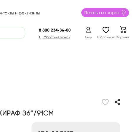
Печать на шарах
онтакты и реквизиты
8 800
234-36-00
Обратный звонок
Вход
Избранное
Корзина
ираф 36''/91см