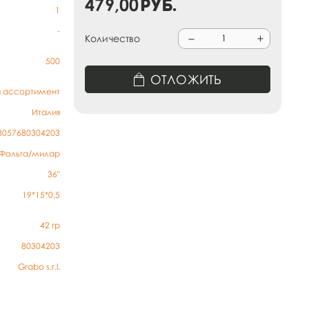
479,00
руб.
1
-
Количество
500
ОТЛОЖИТЬ
й ассортимент
Италия
8057680304203
Фольга/милар
36"
19*15*0,5
42
гр
80304203
Grabo s.r.l.