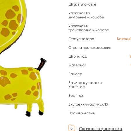
Штук в упаковке
Упаковок во
внутреннем коробе
Упаковок в
транспортном коробе
Статус товара
Базовы
Страна происхождения
Штрих код
Материал
Размер
Размер в упаковке
д*ш*в, см
Вес 1 ед.
Внутренний артикул/TX
Производитель
Скачать сертификат