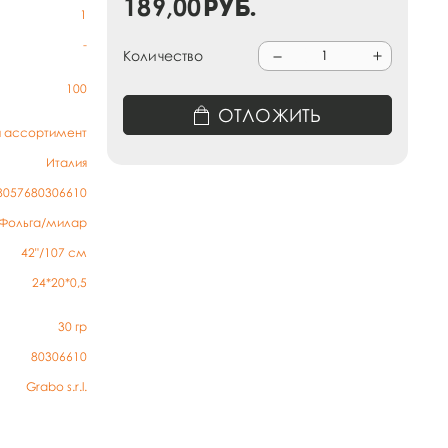
189,00
руб.
1
-
Количество
100
ОТЛОЖИТЬ
й ассортимент
Италия
8057680306610
Фольга/милар
42"/107 см
24*20*0,5
30
гр
80306610
Grabo s.r.l.