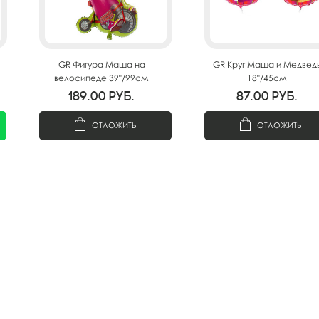
GR Фигура Маша на
GR Круг Маша и Медвед
велосипеде 39"/99см
18"/45см
189.00
руб.
87.00
руб.
ОТЛОЖИТЬ
ОТЛОЖИТЬ