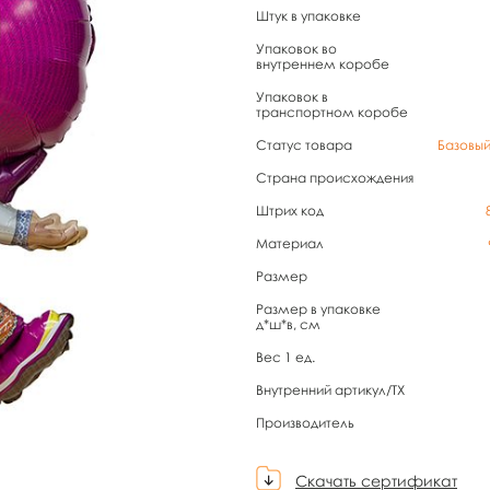
Штук в упаковке
Упаковок во
внутреннем коробе
Упаковок в
транспортном коробе
Статус товара
Базовы
Страна происхождения
Штрих код
Материал
Размер
Размер в упаковке
д*ш*в, см
Вес 1 ед.
Внутренний артикул/TX
Производитель
Скачать сертификат