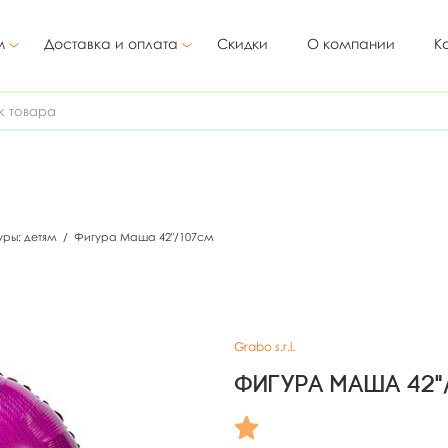
м
Доставка и оплата
Скидки
О компании
К
уры: детям
/
Фигура Маша 42"/107см
Grabo s.r.l.
Фигура Маша 42"