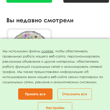
Вы недавно смотрели
Мы используем файлы
cookies
, чтобы обеспечивать
правильную работу нашего веб-сайта, персонализировать
рекламные объявления и другие материалы, обеспечивать
работу функций социальных сетей и анализировать сетевой
трафик. Мы также предоставляем информацию об
использовании вами нашего веб-сайта своим партнерам по
Круг Три Кота С Днем
социальным сетям, рекламе и аналитическим системам.
рождения серебро
18"/45см
130.00
руб.
Принять все
Отклонить все
ОТЛОЖИТЬ
Настройки
Главная
Каталог
Корзина
Избранное
Кабинет