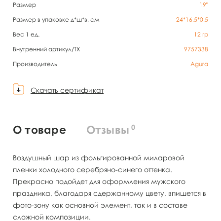
Размер
19"
Размер в упаковке д*ш*в, см
24*16,5*0,5
Вес 1 ед.
12
гр
Внутренний артикул/TX
9757338
Производитель
Agura
Скачать сертификат
0
О товаре
Отзывы
Воздушный шар из фольгированной миларовой
пленки холодного серебряно-синего оттенка.
Прекрасно подойдет для оформления мужского
праздника, благодаря сдержанному цвету, впишется в
фото-зону как основной элемент, так и в составе
сложной композиции.