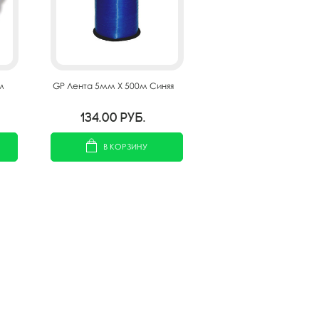
м
GP Лента 5мм X 500м Синяя
134.00
руб.
В КОРЗИНУ