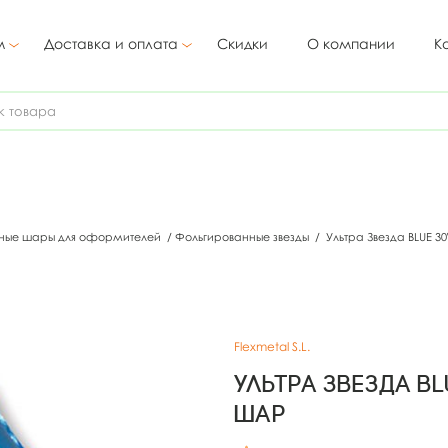
м
Доставка и оплата
Скидки
О компании
К
ные шары для оформителей
/
Фольгированные звезды
/
Ультра Звезда BLUE 3
Flexmetal S.L.
Ультра Звезда B
шар