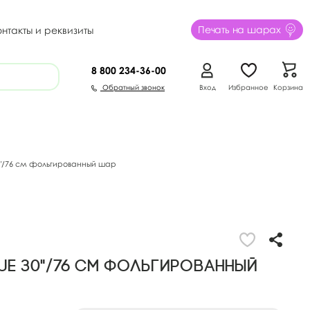
Печать на шарах
онтакты и реквизиты
8 800
234-36-00
Обратный звонок
Вход
Избранное
Корзина
0"/76 см фольгированный шар
LUE 30"/76 см фольгированный