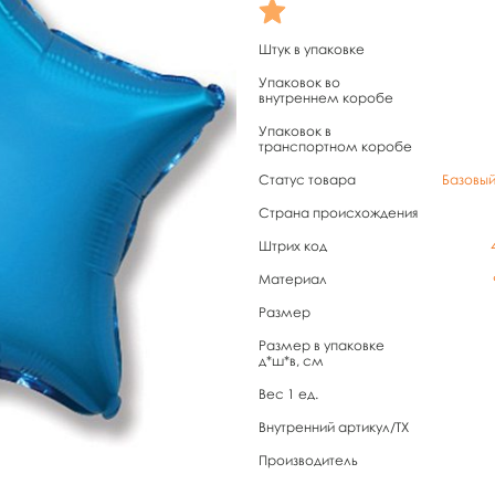
Штук в упаковке
Упаковок во
внутреннем коробе
Упаковок в
транспортном коробе
Статус товара
Базовы
Страна происхождения
Штрих код
Материал
Размер
Размер в упаковке
д*ш*в, см
Вес 1 ед.
Внутренний артикул/TX
Производитель