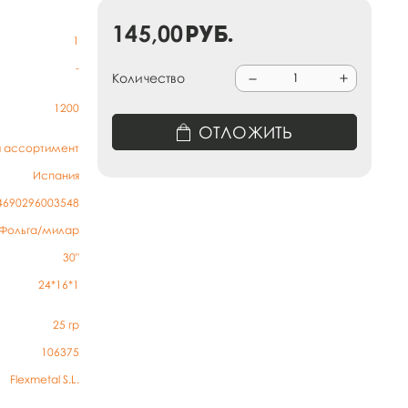
145,00
руб.
1
-
Количество
1200
ОТЛОЖИТЬ
й ассортимент
Испания
4690296003548
Фольга/милар
30"
24*16*1
25
гр
106375
Flexmetal S.L.