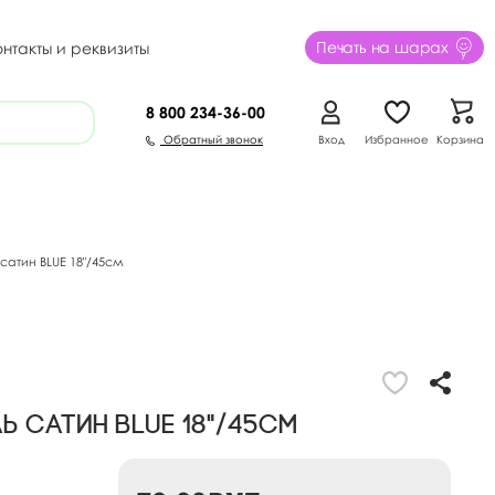
Печать на шарах
онтакты и реквизиты
8 800
234-36-00
Обратный звонок
Вход
Избранное
Корзина
сатин BLUE 18"/45см
ь сатин BLUE 18"/45см