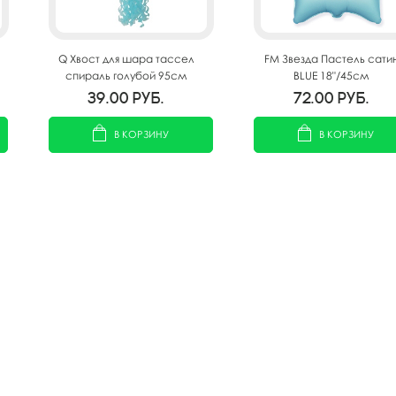
Q Хвост для шара тассел
FM Звезда Пастель сати
спираль голубой 95см
BLUE 18"/45см
39.00
руб.
72.00
руб.
В КОРЗИНУ
В КОРЗИНУ