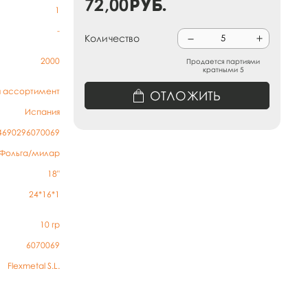
72,00
руб.
1
-
Количество
2000
Продается партиями
кратными 5
й ассортимент
ОТЛОЖИТЬ
Испания
4690296070069
Фольга/милар
18"
24*16*1
10
гр
6070069
Flexmetal S.L.