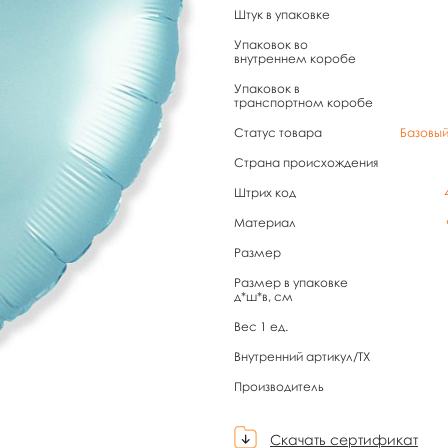
Штук в упаковке
Упаковок во
внутреннем коробе
Упаковок в
транспортном коробе
Статус товара
Базовы
Страна происхождения
Штрих код
Материал
Размер
Размер в упаковке
д*ш*в, см
Вес 1 ед.
Внутренний артикул/TX
Производитель
Скачать сертификат