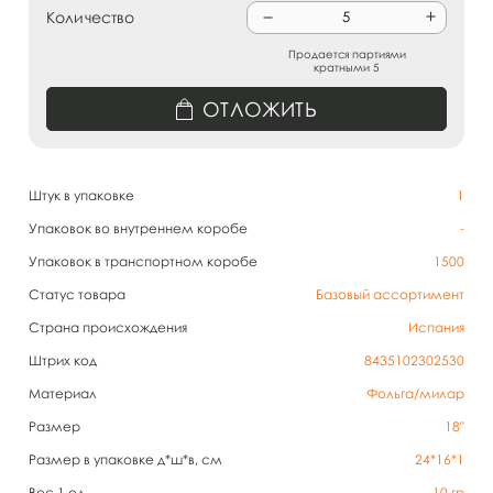
Количество
Продается партиями
кратными 5
ОТЛОЖИТЬ
Штук в упаковке
1
Упаковок во внутреннем коробе
-
Упаковок в транспортном коробе
1500
Статус товара
Базовый ассортимент
Страна происхождения
Испания
Штрих код
8435102302530
Материал
Фольга/милар
Размер
18"
Размер в упаковке д*ш*в, см
24*16*1
Вес 1 ед.
10
гр