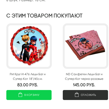
С этим товаром покупают
FM Круг И-476 Леди Баг и
ND Салфетки Леди Баг и
Супер Кот 18"/45см
Супер-Кот черно-розовые
33х33см 20шт
83.00
руб.
145.00
руб.
В КОРЗИНУ
ОТЛОЖИТЬ