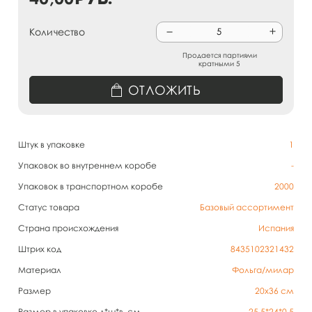
Количество
Продается партиями
кратными 5
ОТЛОЖИТЬ
Штук в упаковке
1
Упаковок во внутреннем коробе
-
Упаковок в транспортном коробе
2000
Статус товара
Базовый ассортимент
Страна происхождения
Испания
Штрих код
8435102321432
Материал
Фольга/милар
Размер
20х36 см
Размер в упаковке д*ш*в, см
25,5*24*0,5