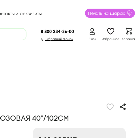
Печать на шарах
онтакты и реквизиты
8 800
234-36-00
Обратный звонок
Вход
Избранное
Корзина
розовая 40"/102см