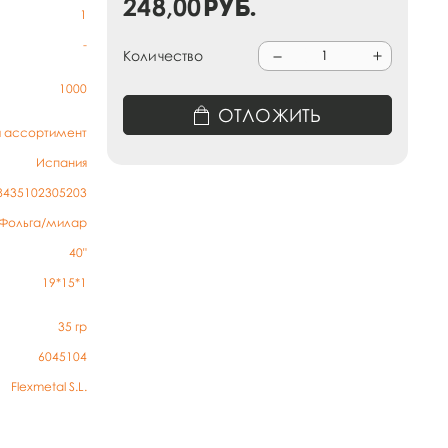
248,00
руб.
1
-
Количество
1000
ОТЛОЖИТЬ
й ассортимент
Испания
8435102305203
Фольга/милар
40"
19*15*1
35
гр
6045104
Flexmetal S.L.