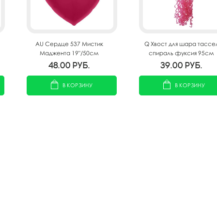
AU Сердце 537 Мистик
Q Хвост для шара тассе
Маджента 19"/50см
спираль фуксия 95см
48.00
руб.
39.00
руб.
В КОРЗИНУ
В КОРЗИНУ