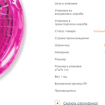
Штук в упаковке
Упаковок во
внутреннем коробе
Упаковок в
транспортном коробе
Статус товара
Базовы
Страна происхождения
Штрих код
Материал
Размер
Размер в упаковке
д*ш*в, см
Вес 1 ед.
Внутренний артикул/TX
Производитель
Скачать сертификат