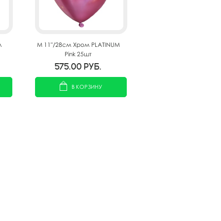
л
M 11"/28см Хром PLATINUM
Pink 25шт
575.00
руб.
В КОРЗИНУ