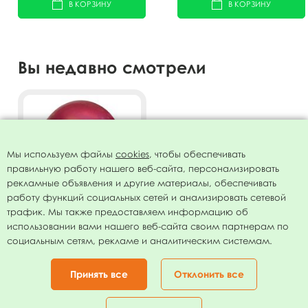
В КОРЗИНУ
В КОРЗИНУ
Вы недавно смотрели
Мы используем файлы
cookies
, чтобы обеспечивать
правильную работу нашего веб-сайта, персонализировать
рекламные объявления и другие материалы, обеспечивать
работу функций социальных сетей и анализировать сетевой
трафик. Мы также предоставляем информацию об
использовании вами нашего веб-сайта своим партнерам по
Воздушный шар 11"/28см
социальным сетям, рекламе и аналитическим системам.
Хром PLATINUM Pink 25шт
575.00
руб.
Принять все
Отклонить все
В КОРЗИНУ