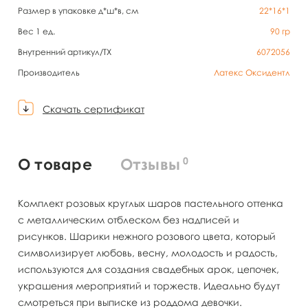
Размер в упаковке д*ш*в, см
22*16*1
Вес 1 ед.
90
гр
Внутренний артикул/TX
6072056
Производитель
Латекс Оксидентл
Скачать сертификат
0
О товаре
Отзывы
Комплект розовых круглых шаров пастельного оттенка
с металлическим отблеском без надписей и
рисунков. Шарики нежного розового цвета, который
символизирует любовь, весну, молодость и радость,
используются для создания свадебных арок, цепочек,
украшения мероприятий и торжеств. Идеально будут
смотреться при выписке из роддома девочки.