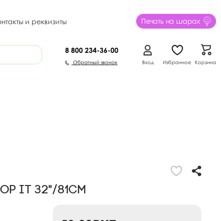
Печать на шарах
онтакты и реквизиты
8 800
234-36-00
Обратный звонок
Вход
Избранное
Корзина
OP IT 32"/81см