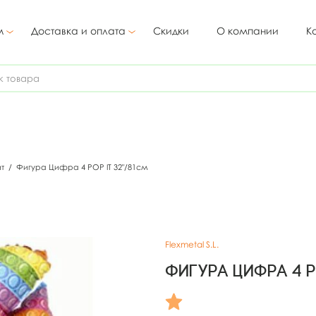
м
Доставка и оплата
Скидки
О компании
К
ит
/
Фигура Цифра 4 POP IT 32"/81см
Flexmetal S.L.
Фигура Цифра 4 P