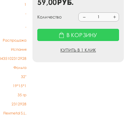
59,00
руб.
1
-
Количество
-
В КОРЗИНУ
Распродажа
Испания
КУПИТЬ В 1 КЛИК
8435102312928
Фольга
32"
19*15*1
35
гр
2312928
Flexmetal S.L.