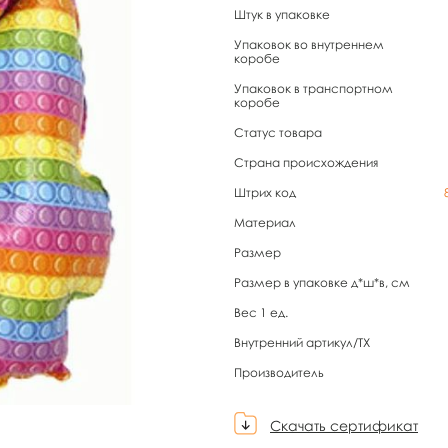
Штук в упаковке
Упаковок во внутреннем
коробе
Упаковок в транспортном
коробе
Статус товара
Страна происхождения
Штрих код
Материал
Размер
Размер в упаковке д*ш*в, см
Вес 1 ед.
Внутренний артикул/TX
Производитель
Скачать сертификат