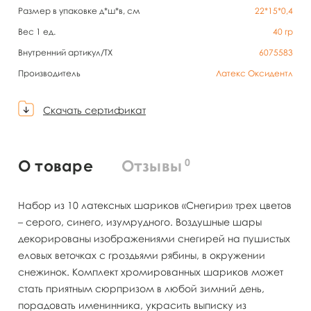
Размер в упаковке д*ш*в, см
22*15*0,4
Вес 1 ед.
40
гр
Внутренний артикул/TX
6075583
Производитель
Латекс Оксидентл
Скачать сертификат
0
О товаре
Отзывы
Набор из 10 латексных шариков «Снегири» трех цветов
– серого, синего, изумрудного. Воздушные шары
декорированы изображениями снегирей на пушистых
еловых веточках с гроздьями рябины, в окружении
снежинок. Комплект хромированных шариков может
стать приятным сюрпризом в любой зимний день,
порадовать именинника, украсить выписку из