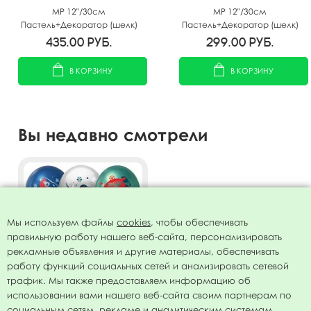
MP 12"/30см
MP 12"/30см
Пастель+Декоратор (шелк)
Пастель+Декоратор (шелк)
5 ст. рис Снежинки 25шт
ассорти рис С Новым
435.00
руб.
299.00
руб.
Годом 25шт
В КОРЗИНУ
В КОРЗИНУ
Вы недавно смотрели
Мы используем файлы
cookies
, чтобы обеспечивать
правильную работу нашего веб-сайта, персонализировать
рекламные объявления и другие материалы, обеспечивать
работу функций социальных сетей и анализировать сетевой
трафик. Мы также предоставляем информацию об
использовании вами нашего веб-сайта своим партнерам по
MР 11"/28см Хром (шелк) 2
социальным сетям, рекламе и аналитическим системам.