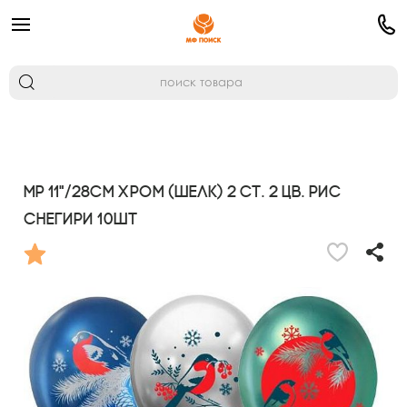
MР 11"/28см Хром (шелк) 2 ст. 2 цв. рис
Снегири 10шт