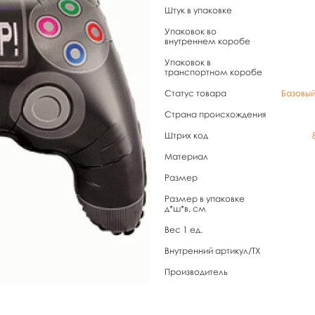
Штук в упаковке
Упаковок во
внутреннем коробе
Упаковок в
транспортном коробе
Статус товара
Базовы
Страна происхождения
Штрих код
Материал
Размер
Размер в упаковке
д*ш*в, см
Вес 1 ед.
Внутренний артикул/TX
Производитель