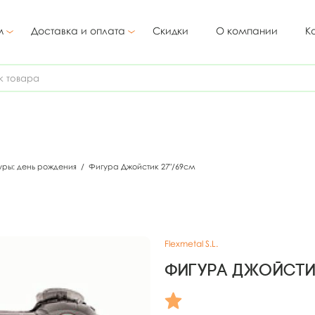
м
Доставка и оплата
Скидки
О компании
К
уры: день рождения
/
Фигура Джойстик 27"/69см
Flexmetal S.L.
Фигура Джойсти