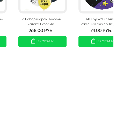
см
M Набор шаров Пиксели
AU Круг 691 С Дне
латекс + фольга
Рождения Геймер 18"/
268.00
руб.
74.00
руб.
В КОРЗИНУ
В КОРЗИНУ