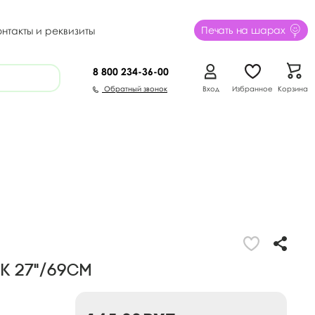
Печать на шарах
онтакты и реквизиты
8 800
234-36-00
Обратный звонок
Вход
Избранное
Корзина
к 27"/69см