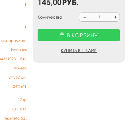
145,00
руб.
1
-
Количество
1
В КОРЗИНУ
й ассортимент
Испания
КУПИТЬ В 1 КЛИК
8435102311846
Фольга
27"/69 см
24*16*1
17
гр
2311846
Flexmetal S.L.