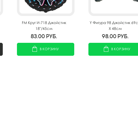
FM Круг И-718 Джойстик
Y Фигура 98 Джойстик 69
18"/45см
Х 48см
83.00
руб.
98.00
руб.
В КОРЗИНУ
В КОРЗИНУ