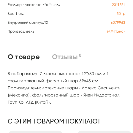
Размер в упаковке д*ш*в, см
23*15*1
Вес 1 ед.
50
гр
Внутренний артикул/TX
6079963
Производитель
МФ Поиск
0
О товаре
Отзывы
В набор входят 7 латексных шаров 12"/30 см и 1
фольгированный фигурный шар 69х48 см.
Производители: латексные шары - Латекс Оксидентл
(Мексика), фольгированный шар - Ячен Индастриал
Груп Ко, ЛТД (Китай).
С этим товаром покупают