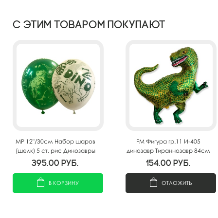
С этим товаром покупают
MP 12"/30см Набор шаров
FM Фигура гр.11 И-405
(шелк) 5 ст. рис Динозавры
динозавр Тираннозавр 84см
25шт
X 82см
395.00
руб.
154.00
руб.
В КОРЗИНУ
ОТЛОЖИТЬ