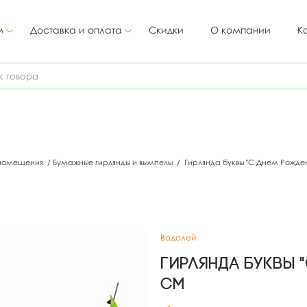
м
Доставка и оплата
Скидки
О компании
К
 помещения
/
Бумажные гирлянды и вымпелы
/
Гирлянда буквы "С Днем Рожден
Водолей
Гирлянда буквы 
см