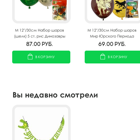
M 12"/30см Набор шаров
M 12"/30см Набор шаров
(шелк) 5 ст. рис Динозавры
Мир Юрского Периода
5шт
ассорти рис. 5шт
87.00
руб.
69.00
руб.
В КОРЗИНУ
В КОРЗИНУ
Вы недавно смотрели