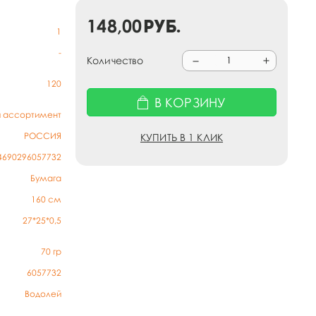
148,00
руб.
1
-
Количество
120
В КОРЗИНУ
й ассортимент
РОССИЯ
КУПИТЬ В 1 КЛИК
4690296057732
Бумага
160 см
27*25*0,5
70
гр
6057732
Водолей