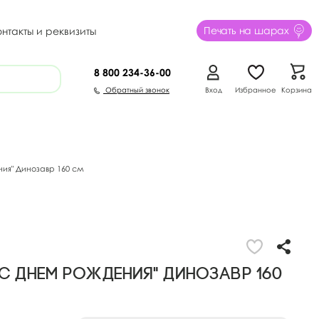
Печать на шарах
онтакты и реквизиты
8 800
234-36-00
Обратный звонок
Вход
Избранное
Корзина
ия" Динозавр 160 см
"С Днем Рождения" Динозавр 160