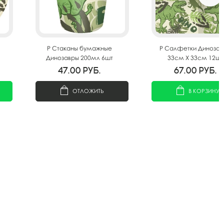
P Стаканы бумажные
P Салфетки Динозав
Динозавры 200мл 6шт
33см X 33см 12шт
47.00
руб.
67.00
руб.
ОТЛОЖИТЬ
В КОРЗИНУ