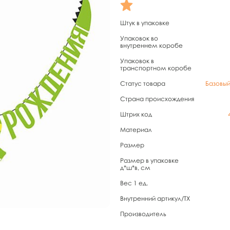
Штук в упаковке
Упаковок во
внутреннем коробе
Упаковок в
транспортном коробе
Статус товара
Базовы
Страна происхождения
Штрих код
Материал
Размер
Размер в упаковке
д*ш*в, см
Вес 1 ед.
Внутренний артикул/TX
Производитель