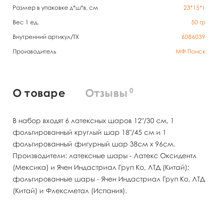
Размер в упаковке д*ш*в, см
23*15*1
Вес 1 ед.
50
гр
Внутренний артикул/TX
6086039
Производитель
МФ Поиск
0
О товаре
Отзывы
В набор входят 6 латексных шаров 12"/30 см, 1
фольгированный круглый шар 18"/45 см и 1
фольгированный фигурный шар 38см х 96см.
Производители: латексные шары - Латекс Оксидентл
(Мексика) и Ячен Индастриал Груп Ко, ЛТД (Китай);
фольгированные шары - Ячен Индастриал Груп Ко, ЛТД
(Китай) и Флексметал (Испания).