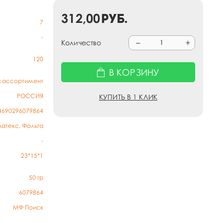
312,00
руб.
7
-
Количество
120
В КОРЗИНУ
й ассортимент
РОССИЯ
КУПИТЬ В 1 КЛИК
4690296079864
Латекс, Фольга
-
23*15*1
50
гр
6079864
МФ Поиск