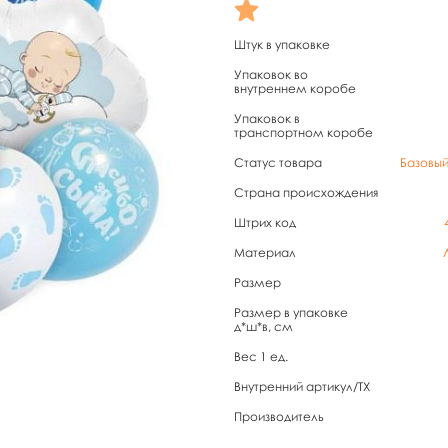
Штук в упаковке
Упаковок во
внутреннем коробе
Упаковок в
транспортном коробе
Статус товара
Базовы
Страна происхождения
Штрих код
Материал
Размер
Размер в упаковке
д*ш*в, см
Вес 1 ед.
Внутренний артикул/TX
Производитель