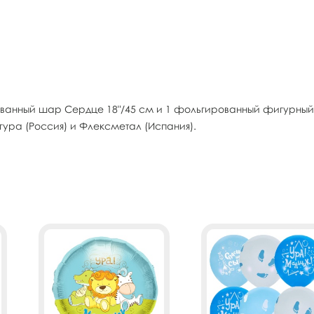
рованный шар Сердце 18"/45 см и 1 фольгированный фигурный
ура (Россия) и Флексметал (Испания).