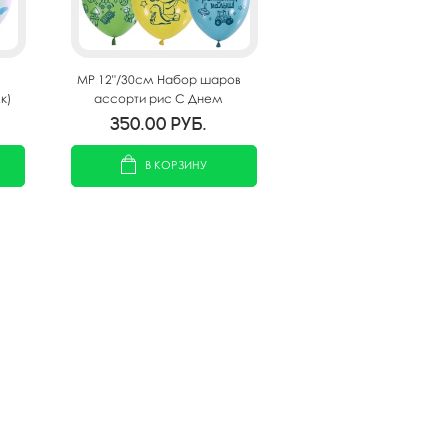
MP 12"/30см Набор шаров
к)
ассорти рис С Днем
ю
рождения Малыш! 25шт
350.00
руб.
В КОРЗИНУ