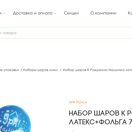
м
Доставка и оплата
Скидки
О компании
К
ие упаковки
/
Наборы шаров микс
/
Набор шаров К Рождению Мальчика лате
МФ Поиск
Набор шаров К 
латекс+фольга 7