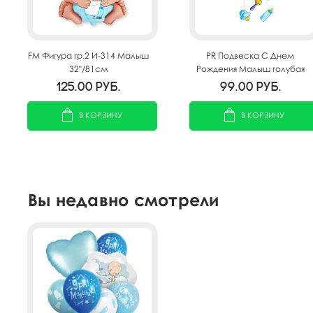
FM Фигура гр.2 И-314 Малыш
PR Подвеска С Днем
32"/81см
Рождения Малыш голубая
75х40 см
125.00
руб.
99.00
руб.
В КОРЗИНУ
В КОРЗИНУ
Вы недавно смотрели