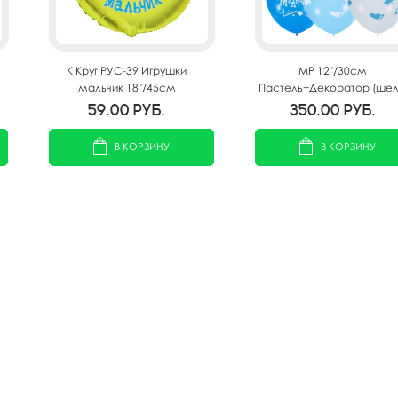
K Круг РУС-39 Игрушки
MP 12"/30см
мальчик 18"/45см
Пастель+Декоратор (шел
ассорти рис К рождени
59.00
руб.
350.00
руб.
мальчика 25шт
В КОРЗИНУ
В КОРЗИНУ