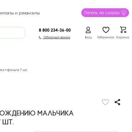
Печать на шарах
онтакты и реквизиты
8 800
234-36-00
Обратный звонок
Вход
Избранное
Корзина
кс+фольга 7 шт.
Рождению Мальчика
 шт.