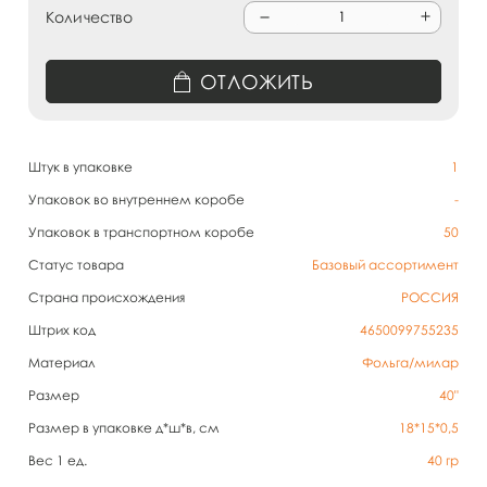
Количество
ОТЛОЖИТЬ
Штук в упаковке
1
Упаковок во внутреннем коробе
-
Упаковок в транспортном коробе
50
Статус товара
Базовый ассортимент
Страна происхождения
РОССИЯ
Штрих код
4650099755235
Материал
Фольга/милар
Размер
40"
Размер в упаковке д*ш*в, см
18*15*0,5
Вес 1 ед.
40
гр