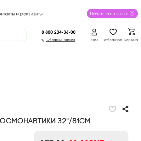
Печать на шарах
онтакты и реквизиты
8 800
234-36-00
Обратный звонок
Вход
Избранное
Корзина
Космонавтики 32"/81см