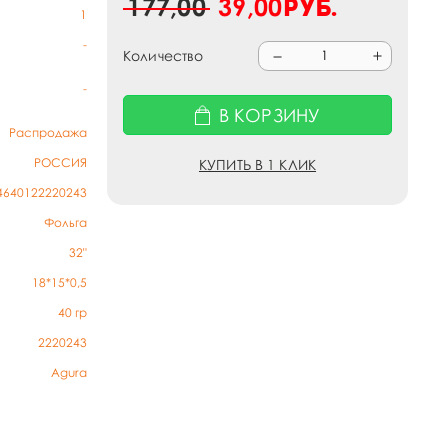
177,00
39,00
руб.
1
-
Количество
-
В КОРЗИНУ
Распродажа
РОССИЯ
КУПИТЬ В 1 КЛИК
4640122220243
Фольга
32"
18*15*0,5
40
гр
2220243
Agura