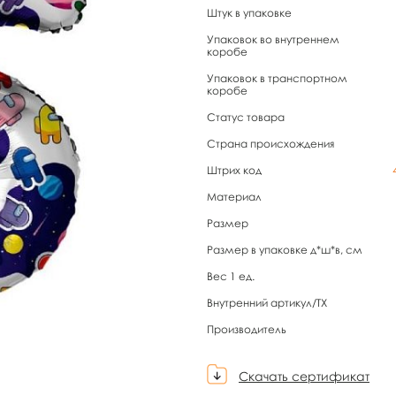
Штук в упаковке
Упаковок во внутреннем
коробе
Упаковок в транспортном
коробе
Статус товара
Страна происхождения
Штрих код
Материал
Размер
Размер в упаковке д*ш*в, см
Вес 1 ед.
Внутренний артикул/TX
Производитель
Скачать сертификат