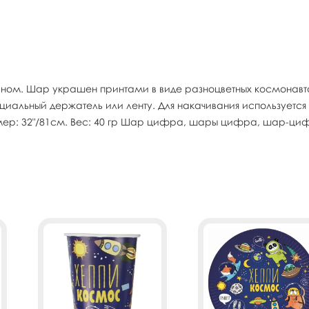
ом. Шар украшен принтами в виде разноцветных космонавтов
льный держатель или ленту. Для накачивания используется в
змер: 32"/81см. Вес: 40 гр Шар цифра, шары цифра, шар-ци