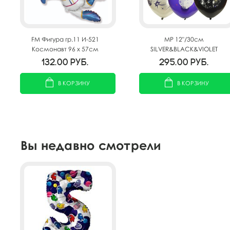
FM Фигура гр.11 И-521
MP 12"/30см
Космонавт 96 х 57см
SILVER&BLACK&VIOLET
ассорти рис. Космос 25шт
132.00
руб.
295.00
руб.
В КОРЗИНУ
В КОРЗИНУ
Вы недавно смотрели