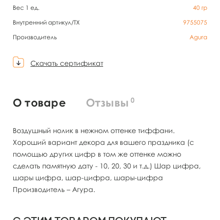
Вес 1 ед.
40
гр
Внутренний артикул/TX
9755075
Производитель
Agura
Скачать сертификат
0
О товаре
Отзывы
Воздушный нолик в нежном оттенке тиффани.
Хороший вариант декора для вашего праздника (с
помощью других цифр в том же оттенке можно
сделать памятную дату - 10, 20, 30 и т.д.) Шар цифра,
шары цифра, шар-цифра, шары-цифра
Производитель – Агура.