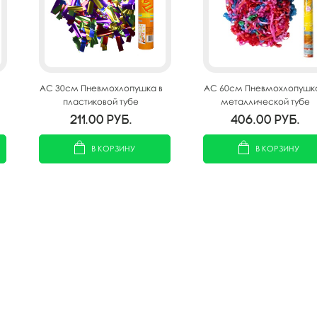
AC 30см Пневмохлопушка в
AC 60см Пневмохлопушка
пластиковой тубе
металлической тубе
фольгированное конфетти
Водопад, серпантин
211.00
руб.
406.00
руб.
В КОРЗИНУ
В КОРЗИНУ