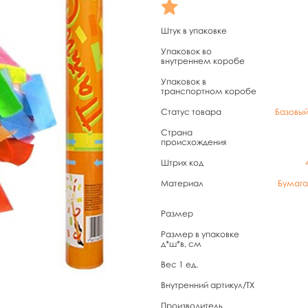
Штук в упаковке
Упаковок во
внутреннем коробе
Упаковок в
транспортном коробе
Статус товара
Базовы
Страна
происхождения
Штрих код
Материал
Бумага
Размер
Размер в упаковке
д*ш*в, см
Вес 1 ед.
Внутренний артикул/TX
Производитель