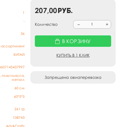
207,00
руб.
1
-
Количество
36
В КОРЗИНУ
й ассортимент
КИТАЙ
КУПИТЬ В 1 КЛИК
4607145437997
, пластмасса,
Запрещена авиаперевозка
металл
60 см
60*5*5
261
гр
108743
Arts&Crafts