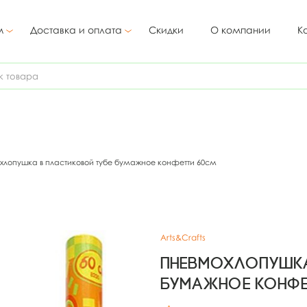
м
Доставка и оплата
Скидки
О компании
К
лопушка в пластиковой тубе бумажное конфетти 60см
Arts&Crafts
Пневмохлопушка
бумажное конфе