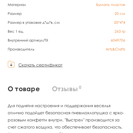
Материал
Бумага, пластик
Размер
20 см
Размер в упаковке д*ш*в, см
20*4*4
Вес 1 ед.
263
гр
Внутренний артикул/TX
6049706
Производитель
Arts&Crafts
Скачать сертификат
0
О товаре
Отзывы
Для поднятия настроения и поддержания веселья
отлично подойдет безопасная пневмохлопушка с ярко-
розовым конфетти внутри. "Выстрел" производится за
счет сжатого воздуха, что обеспечивает безопасность.