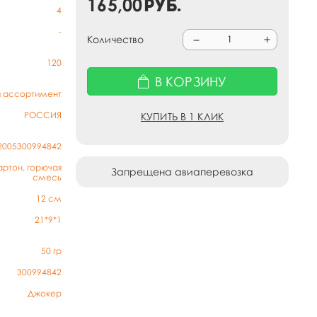
165,00
руб.
4
-
Количество
120
В КОРЗИНУ
й ассортимент
РОССИЯ
КУПИТЬ В 1 КЛИК
2005300994842
артон, горючая
Запрещена авиаперевозка
смесь
12 см
21*9*1
50
гр
300994842
Джокер