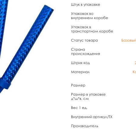
Штук в упаковке
Упаковок во
внутреннем коробе
Упаковок в
транспортном коробе
Статус товара
Базовы
Страна
происхождения
Штрих код
Материал
К
Размер
Размер в упаковке
д*ш*в, см
Вес 1 ед.
Внутренний артикул/TX
Производитель