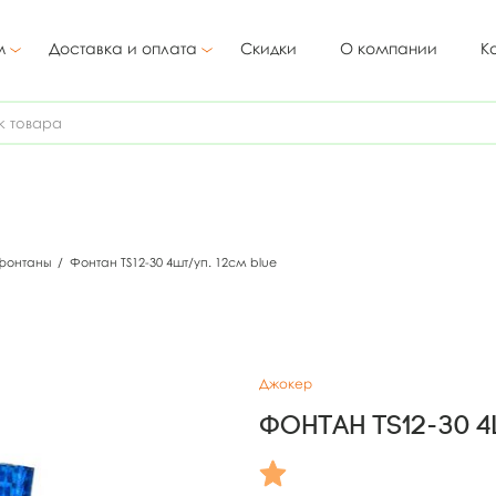
м
Доставка и оплата
Скидки
О компании
К
 фонтаны
/
Фонтан TS12-30 4шт/уп. 12см blue
Джокер
Фонтан TS12-30 4