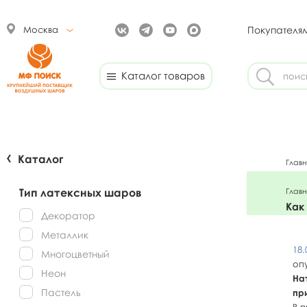
Москва
Покупателя
Каталог товаров
Каталог
Глав
Тип латексных шаров
Глав
Как
Декоратор
Металлик
18.
Многоцветный
оп
Неон
На
Пастель
пр