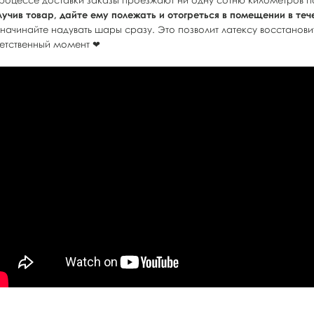
процессе доставки заказы проезжают ни одну сотню километров
лучив товар, дайте ему полежать и отогреться в помещении в теч
 начинайте надувать шары сразу. Это позволит латексу восстанови
ветственный момент ❤