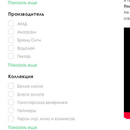
В 
Показать еще
По
Не
Производитель
от
АМД
Анаграм
Бренд Сити
Водолей
Гектор
Показать еще
Коллекция
Белая магия
Блеск золота
Гангстерская вечеринка
Геймеры
Герои игр, кино и комиксов
Показать еще