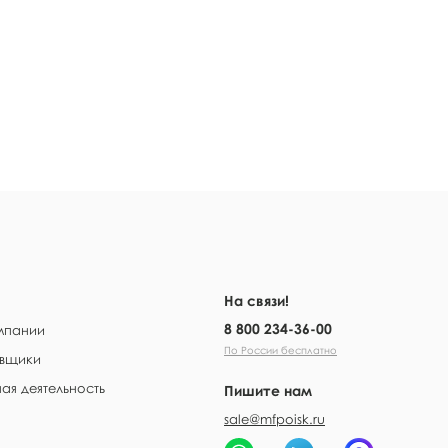
На связи!
8 800 234-36-00
мпании
По России бесплатно
вщики
ая деятельность
Пишите нам
sale@mfpoisk.ru