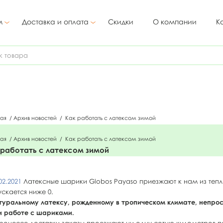
м
Доставка и оплата
Скидки
О компании
К
ная
/
Архив новостей
/
Как работать с латексом зимой
ная
/
Архив новостей
/
Как работать с латексом зимой
 работать с латексом зимой
02.2021
Латексные шарики Globos Payaso приезжают к нам из тепл
ускается ниже 0.
туральному латексу, рожденному в тропическом климате, непрос
и работе с шариками.