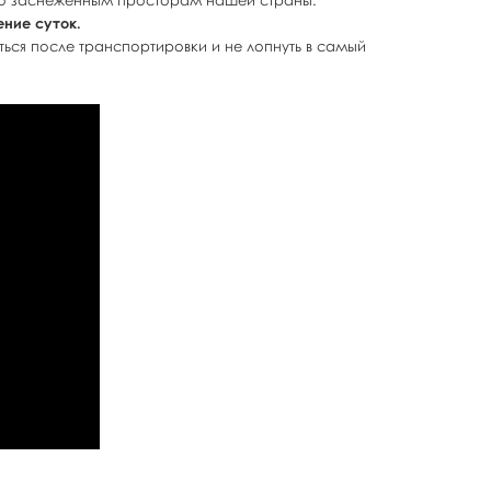
 по заснеженным просторам нашей страны.
ение суток.
ться после транспортировки и не лопнуть в самый