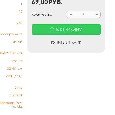
69,00
руб.
1
12
Количество
288
В КОРЗИНУ
й ассортимент
КИТАЙ
КУПИТЬ В 1 КЛИК
4690296081294
Фольга
32''/81 см
22*11,5*0,5
24
гр
6081294
дастриал Груп
Ко, ЛТД