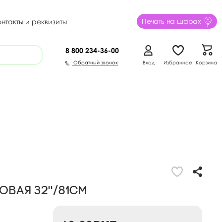
Печать на шарах
онтакты и реквизиты
8 800
234-36-00
Обратный звонок
Вход
Избранное
Корзина
овая 32''/81см