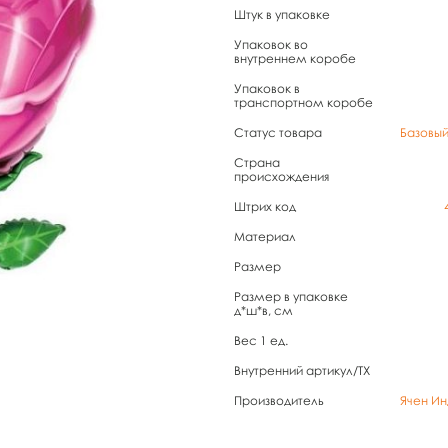
Штук в упаковке
Упаковок во
внутреннем коробе
Упаковок в
транспортном коробе
Статус товара
Базовы
Страна
происхождения
Штрих код
Материал
Размер
Размер в упаковке
д*ш*в, см
Вес 1 ед.
Внутренний артикул/TX
Производитель
Ячен Ин