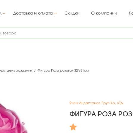
м
Доставка и оплата
Скидки
О компании
К
уры: день рождения
/
Фигура Роза розовая 32''/81см
Ячен Индастриал Груп Ко, ЛТД
Фигура Роза роз