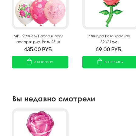
MP 12"/30см Набор шаров
Y Фигура Роза красная
ассорти рис. Розы 25шт
32''/81см
435.00
руб.
69.00
руб.
В КОРЗИНУ
В КОРЗИНУ
Вы недавно смотрели