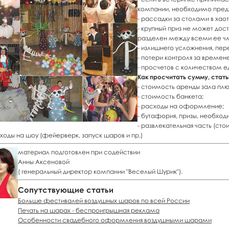
компании, необходимо пред
- рассадки за столами в хао
- крупный приз не может дос
разделен между всеми ее ч
- излишнего усложнения, пе
- потери контроля за времен
- просчетов с количеством ед
Как просчитать сумму, стат
- стоимость аренды зала пл
- стоимость банкета;
- расходы на оформление;
- бутафория, призы, необхо
- развлекательная часть (ст
сходы на шоу (фейерверк, запуск шаров и пр.)
материал подготовлен при содействии
Анны Аксеновой
( генеральный директор компании "Веселый Шурик").
Сопутствующие статьи
Больше фестивалей воздушных шаров по всей России
Печать на шарах - беспроигрышная реклама
Особенности свадебного оформления воздушными шарами