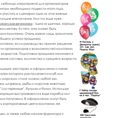
х любимых мероприятий для организаторов
иентам необходимо подвести итоги года,
 упустить в сценарии один из этих важных
лучшие впечатления. Или что еще хуже -
иратская вечеринка
- одна из удачных, хорошо
оллективу. Кстати, она может быть
ками компании. Очень важно лишь грамотное
 общего успеха праздника.
омпании, если руководство примет решение
ости организаторов и возможностей компании.
возрастов. Подготовка праздника начинается
нения состава, количества и среднего возраста
ощадке: ресторан, в оформлении и меню
нутри которого располагается клуб или
 в морском стиле можно любой зал.
а: штурвалы, рыбы и морские животные,
"состаренные", бутылки и бочки. Используя
екорации выстраиваются в виде корабля или
ыми попугаями. В оформлении могут быть
ть корпоративные цвета компании, ее
шки, а также любая мелкая фурнитура с