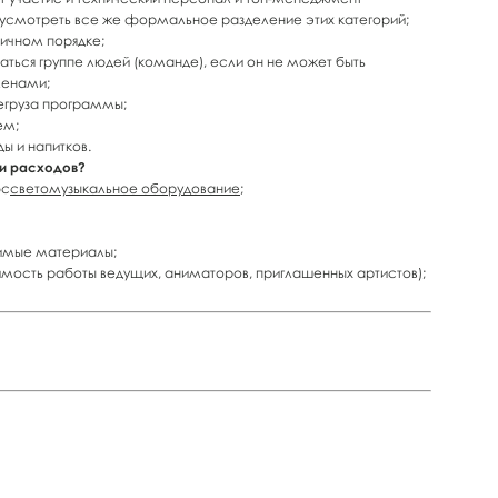
усмотреть все же формальное разделение этих категорий;
тичном порядке;
таться группе людей (команде), если он не может быть
ленами;
регруза программы;
ем;
ы и напитков.
ьи расходов?
юс
светомузыкальное оборудование
;
димые материалы;
оимость работы ведущих, аниматоров, приглашенных артистов);