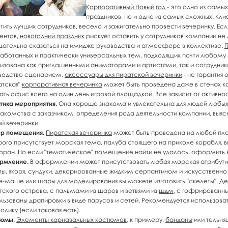
Корпоративный Новый год
- это одно из самы
праздников, но и одно из самых сложных. Кл
тить лучших сотрудников, весело и зажигательно провести вечеринку. Если
ентов,
новогодний праздник
рискует оставить у сотрудников компании не 
цательно сказаться на имидже руководства и атмосфере в коллективе.
П
аботанных и практически универсальных тем, подходящих почти любому к
изована как приглашенными аниматорами и артистами, так и сотрудни
водство сценарием,
аксессуары для пиратской вечеринки
- не гарантия
атская"
корпоративная вечеринка
может быть проведена даже в стенах к
ать офис всего на один день игровой площадкой. Все зависит от активн
тика мероприятия.
Она хорошо знакома и увлекательна для людей любых 
накомства с заказчиком, определения рода деятельности компании, выяс
ей вечеринки.
р помещения.
Пиратская вечеринка
может быть проведена на любой пл
рого присутствует морская тема, палуба стоящего на приколе корабля, в
оран. Но если "тематическое" помещение найти не удалось, оформить
рмление.
В оформлении может присутствовать любая морская атрибутик
ты, якоря, сундуки, декорированные жидким серпантином и искусственно 
е-маше или
шары для моделирования
вы можете изготовить "скелеты". Д
тского острова, с пальмами из шаров и ветвями из
шдм
, с гофрированн
льзованы драпировки в виде парусов и сетей. Рекомендуется использова
олику (если таковая есть).
юмы.
Элементы карнавальных костюмов
, к примеру,
банданы
или тельня