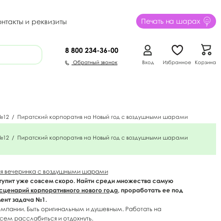
Печать на шарах
онтакты и реквизиты
8 800
234-36-00
Обратный звонок
Вход
Избранное
Корзина
№12
/
Пиратский корпоратив на Новый год с воздушными шарами
№12
/
Пиратский корпоратив на Новый год с воздушными шарами
ая вечеринка с воздушными шарами
тупит уже совсем скоро. Найти среди множества самую
сценарий корпоративного нового года
, проработать ее под
мент задача №1.
мпании. Быть оригинальным и душевным. Работать на
всем расслабиться и отдохнуть.