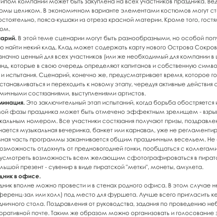
типом компании может быть закуплена на всех участников праздника. 
юмы целиком. В экономичном варианте элементами костюмов могут ста
стоятельно, пояса-кушаки из отреза красной материи. Кроме того, гост
ом.
арий.
В этой теме сценарии могут быть разнообразными, но особой попу
ю найти некий клад. Клад может содержать карту нового Острова Сокрови
значно ценный для всех участников (или же необходимый для компании в 
нд, которые в свою очередь определяют капитанов и собственную симво
 и испытания. Сценарий, конечно же, предусматривает время, которое го
станавливаться и переходить к новому этапу, чередуя активные действия 
мичными состязаниями, выступлениями артистов.
минация.
Это заключительный этап испытаний, когда борьба обостряется
вой фазы праздника может быть отмечено эффектным зрелищем - взры
кальным номером. Все участники состязания получают призы, поздравлен
нается музыкальная вечеринка, банкет или карнавал, уже не регламент
вная часть программы заканчивается общим праздничным весельем. Не с
возможность отдохнуть от предновогодней гонки, пообщаться с коллега
усмотреть возможность всем желающим сфотографироваться в пиратск
льшой презент - сувенир в виде пиратской "метки", монеты, амулета.
дник в офисе.
дник вполне можно провести и в стенах родного офиса. В этом случа
ференц-зал или холл) под место для фуршета. Лучше всего пригласить к
дничного стола. Поздравления от руководства, задания по проведению н
оративной почте. Таким же образом можно организовать и голосование 