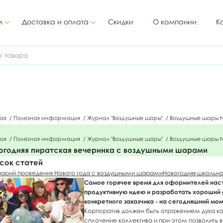
м
Доставка и оплата
Скидки
О компании
К
ная
/
Полезная информация
/
Журнал "Воздушные шары"
/
Воздушные шары 
ная
/
Полезная информация
/
Журнал "Воздушные шары"
/
Воздушные шары 
огодняя пиратская вечеринка с воздушными шарами
сок статей
арий проведения Нового года с воздушными шарами
Новогодняя школьн
Самое горячее время для оформителей нас
продуктивную идею и разработать хороший
конкретного заказчика - на сегодняшний мо
Корпоратив должен быть отражением духа ко
сплочение коллектива и при этом позволить 