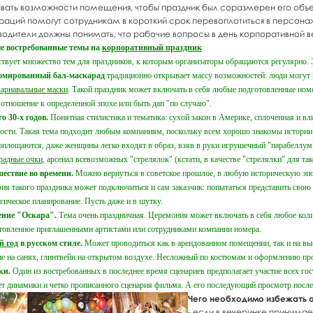
ывать возможности помещения, чтобы праздник был соразмерен его об
раций помогут сотрудникам в короткий срок перевоплотиться в персонаж
водители должны понимать, что рабочие вопросы в день корпоративной ве
е востребованные темы на
корпоративный праздник
твует множество тем для праздников, к которым организаторы обращаются регулярно. Э
юмированный бал-маскарад
традиционно открывает массу возможностей: люди могут 
карнавальные маски
. Такой праздник может включать в себя любые подготовленные но
 отношение к определенной эпохе или быть дан "по случаю".
о 30-х годов.
Понятная стилистика и тематика: сухой закон в Америке, сплоченная и вл
ости. Такая тема подходит любым компаниям, поскольку всем хорошо знакомы истории
оплощаются, даже женщины легко входят в образ, взяв в руки игрушечный "парабеллум"
радные очки
, арсенал всевозможных "стрелялок" (кстати, в качестве "стрелялки" для т
ествие во времени.
Можно вернуться в советское прошлое, в любую историческую эпоху
рия такого праздника может подключиться и сам заказчик: попытаться представить свою
егическое планирование. Пусть даже и в шутку.
ение "Оскара".
Тема очень праздничная. Церемония может включать в себя любое коли
товленное приглашенными артистами или сотрудниками компании номера.
й год
в русском стиле.
Может проводиться как в арендованном помещении, так и на вые
ие на санях, глинтвейн на открытом воздухе. Несложный по костюмам и оформлению про
ки.
Один из востребованных в последнее время сценариев предполагает участие всех гос
ет динамики и четко прописанного сценария фильма. А его последующий просмотр после 
Чего необходимо избежать 
- если в вечеринке принима