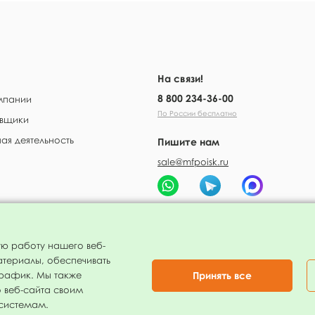
На связи!
8 800 234-36-00
мпании
По России бесплатно
вщики
ая деятельность
Пишите нам
sale@mfpoisk.ru
 оплата
ую работу нашего веб-
атериалы, обеспечивать
Принять все
трафик. Мы также
 веб-сайта своим
 системам.