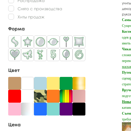
Распродажа
учит
Снято с производства
деко
руко
Хиты продаж
Самы
Сущес
Форма
Кост
одев
иметь
Чикаг
сложн
перев
маска
Цвет
Путеш
сцена
страт
Вруч
подго
Новы
катан
Съем
требу
Цена