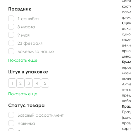
лого
кост
Праздник
само
грим
1 сентября
Сцен
8 Марта
цель
одно
9 Мая
кома
23 февраля
цели
прио
Болеем за наших!
дина
Показать еще
Куль
игро
Штук в упаковке
музы
начи
1
2
3
4
5
Акти
это 
Показать еще
пред
небо
Статус товара
Праз
Праз
Базовый ассортимент
(кон
Новинка
праз
корп