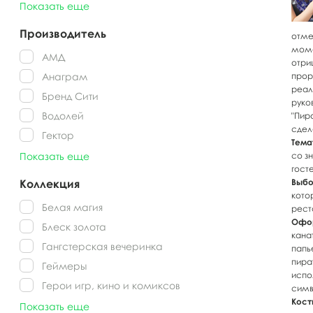
Показать еще
Производитель
отме
мом
АМД
отри
Анаграм
прор
реал
Бренд Сити
руко
Водолей
"Пир
сдел
Гектор
Тема
Показать еще
со з
гост
Коллекция
Выбо
кото
Белая магия
рест
Офо
Блеск золота
кана
Гангстерская вечеринка
папь
пира
Геймеры
испо
Герои игр, кино и комиксов
симв
Кост
Показать еще