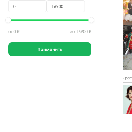
от
0
₽
до
16900
₽
Применить
- ра