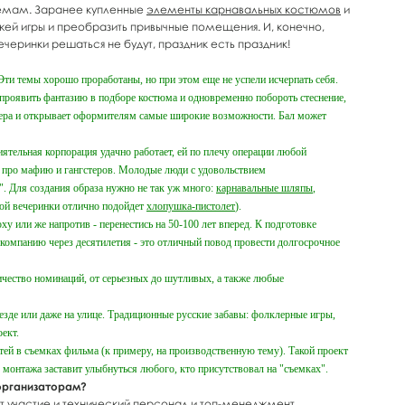
ъемам. Заранее купленные
элементы карнавальных костюмов
и
ей игры и преобразить привычные помещения. И, конечно,
черинки решаться не будут, праздник есть праздник!
ти темы хорошо проработаны, но при этом еще не успели исчерпать себя.
проявить фантазию в подборе костюма и одновременно побороть стеснение,
мера и открывает оформителям самые широкие возможности. Бал может
иятельная корпорация удачно работает, ей по плечу операции любой
 про мафию и гангстеров. Молодые люди с удовольствием
. Для создания образа нужно не так уж много:
карнавальные шляпы
,
акой вечеринки отлично подойдет
хлопушка-пистолет
).
 или же напротив - перенестись на 50-100 лет вперед. К подготовке
 компанию через десятилетия - это отличный повод провести долгосрочное
чество номинаций, от серьезных до шутливых, а также любые
зде или даже на улице. Традиционные русские забавы: фолклерные игры,
ект.
тей в съемках фильма (к примеру, на производственную тему). Такой проект
монтажа заставит улыбнуться любого, кто присутствовал на "съемках".
организаторам?
ет участие и технический персонал и топ-менеджмент