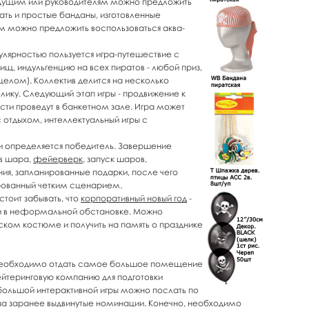
Ведущим или руководителям можно предложить
ть и простые банданы, изготовленные
ям можно предложить воспользоваться аква-
лярностью пользуется игра-путешествие с
щ, индульгенцию на всех пиратов - любой приз,
целом). Коллектив делится на несколько
лику. Следующий этап игры - продвижение к
сти проведут в банкетном зале. Игра может
с отдыхом, интеллектуальный игры с
 и определяется победитель. Завершение
в шара,
фейерверк
, запуск шаров,
ия, запланированные подарки, после чего
ированный четким сценарием.
тоит забывать, что
корпоративный новый год
-
ми в неформальной обстановке. Можно
ом костюме и получить на память о празднике
е необходимо отдать самое большое помещение
ейтеринговую компанию для подготовки
ебольшой интерактивной игры можно послать по
за заранее выдвинутые номинации. Конечно, необходимо