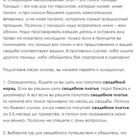
Тамада – это как раз тот персонаж, который может, имея
талант, и при малом бюджете сделать зажигательную
вечеринку, а не имея таланта, испортить самый грандиозный
праздник. Поэтому с тамадой надо встречаться лично – вам
обоим. Надо проговаривать каждую деталь и оставлять ему
право на «сюрприз молодым», только если в принципе вы
понимаете, что тамада вас понял и его представления о вашей
свадьбе соответствуют вашим. В противном случае, либо ищите
другого тамаду, либо обойдитесь без сюрпризов в сценарии!
Подготовив такую основу, вы можете перейти к «сладкому»:
1. Определитесь, будете ли вы шить или покупать
свадебный
наряд
. Если вы решили шить
свадебное платье
, пора бежать к
дизайнеру! А вот если вы решите покупать
свадебное платье
,
то начните его поиск примерно за месяц до свадьбы. Потому
что бывают случаи, когда невеста покупает
свадебное платье
за 2-3 месяца до торжества, а потом оно оказывается мало
или велико. Поэтому не спешите с этим вопросом.
2. Выберите тур для свадебного путешествия и убедитесь, что