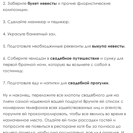
2. Заберите
букет невесты
и прочие флористические
композиции.
3. Сделайте маникюр и педикюр.
4. Украсьте банкетный зал.
5. Подготовьте необходжимые реквизиты для
выкупа невесты
.
6. Соберите чемодан в
свадебное путешествие
и сумку для
первой брачной ночи, которую вы возьмете с собой в
гостиницу.
7. Подготовьте еду и напитки для
свадебной прогулки
.
Ну и наконец, переложите все хлопоты свадебного дня на
плечи самой надежной вашей подруги! Вручите ей список с
номерами телефонов всех задействованных лиц и агентств,
поручите ей проконтролировать, чтобы все явились во время в
назначенное место. Отдайте ей план рассадки гостей и
попросите ее появиться в ресторане хотя бы за полчаса до
вашего приезда, чтобы она посмотрела, все ли в порядке. И