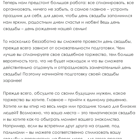
Теперь нам предстоит большая работа: все спланировать, все
организовать, ничего не забыть, а самое главное – устроить
праздник для себя, для двоих, чтобы день свадьбы запомнился
нам ярким, радостным днем счастья и любви! Ведь день
свадьбы – день рождение нашей семьи!
То насколько беззаботно вы сможете провести день свадьбы,
прежде всего зависит от основательности подготовки. Чем
лучше вы спланируете свое свадебное торжество, тем больше
вероятность того, что не будет накладок и что вы сможете
действительно отдохнуть и отпраздновать замечательный день
свадьбы! Поэтому начинайте подготовку своей свадьбы
заранее!
Прежде всего, обсудите со своим будущим мужем, какое
торжество вы хотите. Главное – прийти к единому решению.
Хотите ли вы «пир на весь мир» или праздник только для близких
людей? Возможно, что ваша места – это тематическая свадьба
и вы хотите как-то обыграть момент вашего знакомства.
Например, если вы встретили друг друга на отдыхе, под
пальмами – вы можете соответственно стилизовать вашу
свадьбу и перенестись на берег моря – для этого просто