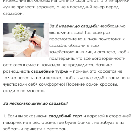
избежание возможных неприятных сюрпризов, эти вечеринки
лучше провести заранее, а не в последний вечер перед
свадьбой.
За 2 недели до свадьбы
необходимо
«вспомнить все»! Т.е. еще раз
просмотрите ваш план подготовки к
свадьбе, обзвоните всех
задействованных лиц и агентсва, чтобы
подтвердить, что все договоренности
остаются в силе и накладок не предвидится. Начните
разнашивать
свадебные туфли
– причем это касается не
только невесты, но и жениха, чтобы в день свадьбы ваши ноги
чувствовали себя комфортно! Посетите салон красоты,
сходите на массаж.
За несколько дней до свадьбы!
1. Если вы заказывали
свадебный торт
и каравай в сторонней
пекарне, не в ресторане, где будет банкет, не забудьте из
забрать и привезти в ресторан.