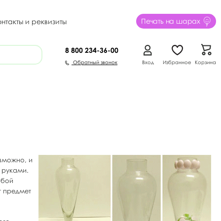
Печать на шарах
онтакты и реквизиты
8 800
234-36-00
Обратный звонок
Вход
Избранное
Корзина
зможно, и
 руками.
юбой
т предмет