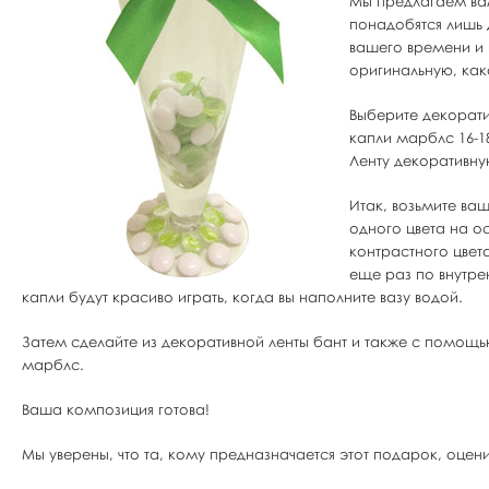
Мы предлагаем вам
понадобятся лишь 
вашего времени и 
оригинальную, како
Выберите декорати
капли марблс 16-1
Ленту декоративн
Итак, возьмите ва
одного цвета на о
контрастного цвет
еще раз по внутре
капли будут красиво играть, когда вы наполните вазу водой.
Затем сделайте из декоративной ленты бант и также с помощью
марблс.
Ваша композиция готова!
Мы уверены, что та, кому предназначается этот подарок, оцен