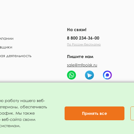
На связи!
8 800 234-36-00
мпании
По России бесплатно
вщики
ая деятельность
Пишите нам
sale@mfpoisk.ru
 оплата
ую работу нашего веб-
атериалы, обеспечивать
Принять все
трафик. Мы также
 веб-сайта своим
 системам.