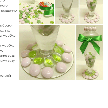
ого
много
совершенно
 выбрали
юлип».
с марблс.
ли марблс
лс
ание вазы
аму вазу –
 каплей