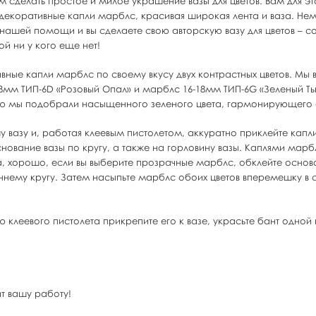
 сделать простое и милое украшение вазы для цветов. Вам для эт
декоративные капли марблс, красивая широкая лента и ваза. Не
нашей помощи и вы сделаете свою авторскую вазу для цветов – 
й ни у кого еще нет!
вные капли марблс по своему вкусу двух контрастных цветов. Мы
8мм ТИП-6D «Розовый Опал» и марблс 16-18мм ТИП-6G «Зеленый Ть
ую мы подобрали насыщенного зеленого цвета, гармонирующего 
шу вазу и, работая клеевым пистолетом, аккуратно приклейте кап
снование вазы по кругу, а также на горловину вазы. Каплями марб
а, хорошо, если вы выберите прозрачные марблс, обклейте основ
ннему кругу. Затем насыпьте марблс обоих цветов вперемешку в с
 клеевого пистолета прикрепите его к вазе, украсьте бант одной
ит вашу работу!