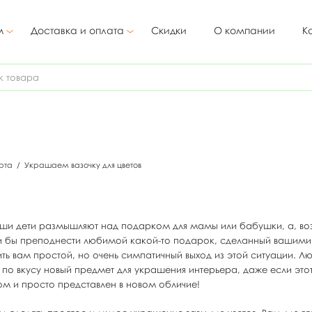
м
Доставка и оплата
Скидки
О компании
К
арта
/
Украшаем вазочку для цветов
аши дети размышляют над подарком для мамы или бабушки, а, во
и бы преподнести любимой какой-то подарок, сделанный вашими
ь вам простой, но очень симпатичный выход из этой ситуации. Л
по вкусу новый предмет для украшения интерьера, даже если это
ом и просто представлен в новом обличие!