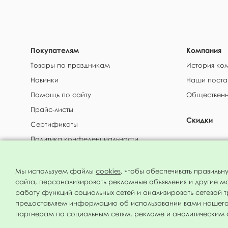
Покупателям
Компания
Товары по праздникам
История ко
Новинки
Наши поста
Помощь по сайту
Общественн
Прайс-листы
Скидки
Сертификаты
Политика конфеденциальности
Доставка и
Аренда балонов с гелием
Мы используем файлы
cookies
, чтобы обеспечивать правильн
МФ Поиск © 1994 - 2026 Все права защищены
сайта, персонализировать рекламные объявления и другие м
работу функций социальных сетей и анализировать сетевой 
предоставляем информацию об использовании вами нашего
партнерам по социальным сетям, рекламе и аналитическим