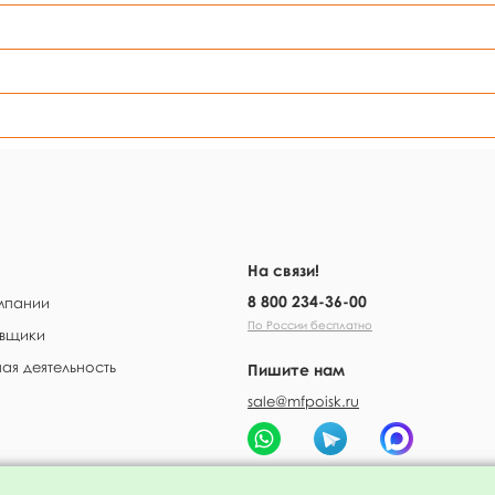
На связи!
8 800 234-36-00
мпании
По России бесплатно
вщики
ая деятельность
Пишите нам
sale@mfpoisk.ru
 оплата