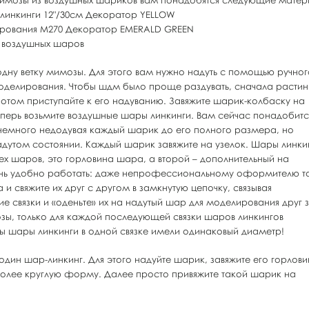
 мимозы из воздушных шариков вам понадобятся следующие матер
линкинги 12"/30см Декоратор YELLOW
ирования M270 Декоратор EMERALD GREEN
я воздушных шаров
дну ветку мимозы. Для этого вам нужно надуть с помощью ручног
оделирования. Чтобы шдм было проще раздувать, сначала растин
отом приступайте к его надуванию. Завяжите шарик-колбаску на
еперь возьмите воздушные шары линкинги. Вам сейчас понадобитс
 немного недодувая каждый шарик до его полного размера, но
адутом состоянии. Каждый шарик завяжите на узелок. Шары линки
сех шаров, это горловина шара, а второй – дополнительный на
ень удобно работать: даже непрофессиональному оформителю т
 свяжите их друг с другом в замкнутую цепочку, связывая
ие связки и «оденьте» их на надутый шар для моделирования друг 
зы, только для каждой последующей связки шаров линкингов
обы шары линкинги в одной связке имели одинаковый диаметр!
один шар-линкинг. Для этого надуйте шарик, завяжите его горлови
т более круглую форму. Далее просто привяжите такой шарик на