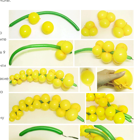
иалы:
о
ите
я 9
нги
акие
за
ну