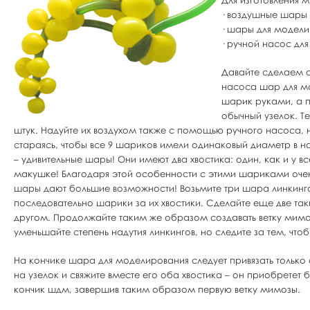
Для изготовления
· воздушные шары 
· шары для модел
· ручной насос дл
Давайте сделаем о
насоса шар для м
шарик руками, а п
обычный узелок. Т
штук. Надуйте их воздухом также с помощью ручного насоса,
стараясь, чтобы все 9 шариков имели одинаковый диаметр в н
– удивительные шары! Они имеют два хвостика: один, как и у в
макушке! Благодаря этой особенности с этими шариками оч
шары дают большие возможности! Возьмите три шара линкинга и
последовательно шарики за их хвостики. Сделайте еще две так
другом. Продолжайте таким же образом создавать ветку мимо
уменьшайте степень надутия линкингов, но следите за тем, чт
На кончике шара для моделирования следует привязать только 
на узелок и свяжите вместе его оба хвостика – он приобрете
кончик шдм, завершив таким образом первую ветку мимозы.