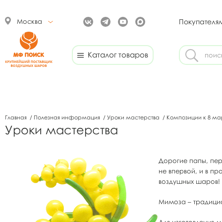
Москва
Покупателя
Каталог товаров
Главная
/
Полезная информация
/
Уроки мастерства
/
Композиции к 8 м
Уроки мастерства
Дорогие папы, пер
не впервой, и в п
воздушных шаров!
Мимоза – традицио