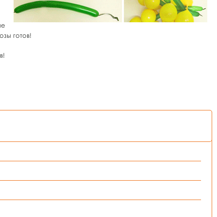
не
озы готов!
в!